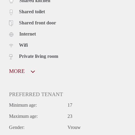
Shared kitchen
duren. M.vr.gr. Inge van der Heijden
Shared toilet
Shared front door
Internet
Wifi
Private living room
MORE
PREFERRED TENANT
Minimum age:
17
Maximum age:
23
Gender:
Vrouw