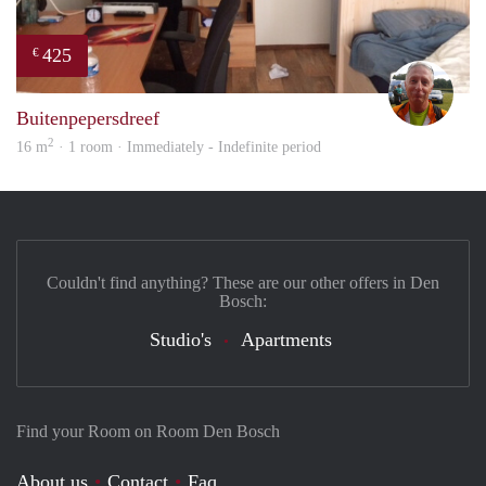
425
€
wim
Buitenpepersdreef
2
16 m
· 1 room · Immediately - Indefinite period
Couldn't find anything? These are our other offers in Den
Bosch:
Studio's
Apartments
Find your Room on Room Den Bosch
About us
Contact
Faq