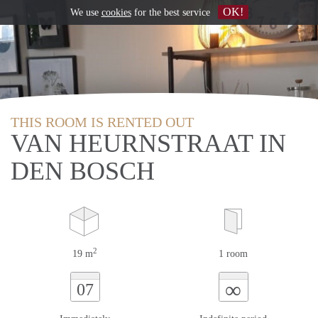
OK!
We use
cookies
for the best service
THIS ROOM IS RENTED OUT
VAN HEURNSTRAAT IN
DEN BOSCH
2
19 m
1 room
∞
07