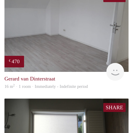
470
€
Alisj
Gerard van Dinterstraat
2
16 m
· 1 room · Immediately - Indefinite period
SHARE