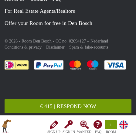
For Real Estate Agents/Realtors
Offer your Room for free in Den Bosch
© 2026 - Room Den Bosch - CC no. 02094127 –
Nederland
Conditions & privacy
Disclaimer
Spam & fake-accounts
Pay easily with :payment method
Pay easily with :payment meth
Pay easily with :pay
Pay e
€ 415 | RESPOND NOW
+
SIGN UP
SIGN IN
WANTED
FAQ
ROOM