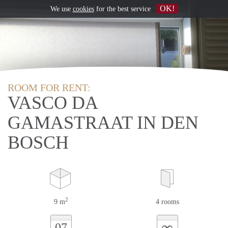
OK!
We use
cookies
for the best service
ROOM FOR RENT:
VASCO DA
GAMASTRAAT IN DEN
BOSCH
2
9 m
4 rooms
∞
07