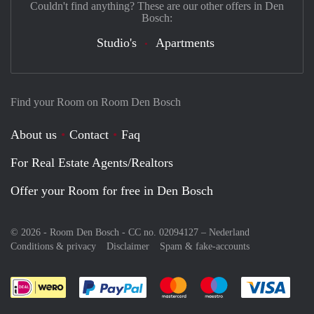
Couldn't find anything? These are our other offers in Den
Bosch:
Studio's
Apartments
Find your Room on Room Den Bosch
About us
Contact
Faq
For Real Estate Agents/Realtors
Offer your Room for free in Den Bosch
© 2026 - Room Den Bosch - CC no. 02094127 –
Nederland
Conditions & privacy
Disclaimer
Spam & fake-accounts
Pay easily with :payment method
Pay easily with :payment meth
Pay easily with :pay
Pay e