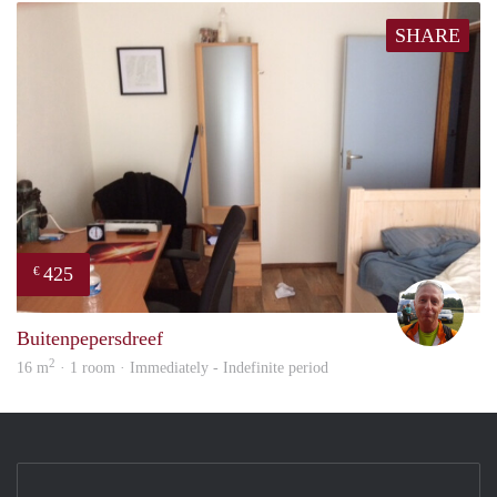
SHARE
425
€
wim
Buitenpepersdreef
2
16 m
· 1 room · Immediately - Indefinite period