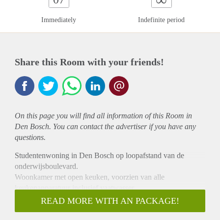
Immediately
Indefinite period
Share this Room with your friends!
On this page you will find all information of this Room in
Den Bosch. You can contact the advertiser if you have any
questions.
Studentenwoning in Den Bosch op loopafstand van de
onderwijsboulevard.
Woonkamer met open keuken, voorzien van alle
keukenapparatuur inclusief vaatwasser.
2x losse toiletten, 1x bgg en 1x 1e verdieping. Badkamer
READ MORE WITH AN PACKAGE!
voorzien van wastafel en douche.