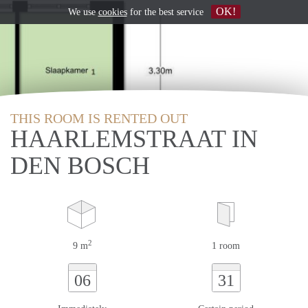
OK!
We use
cookies
for the best service
THIS ROOM IS RENTED OUT
HAARLEMSTRAAT IN
DEN BOSCH
2
9 m
1 room
06
31