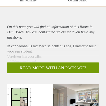
Immediately
Certain period
On this page you will find all information of this Room in
Den Bosch. You can contact the advertiser if you have any
questions.
In een woonhuis met twee studenten is nog 1 kamer te huur
voor een student.
Vereisten hiervoor zijn:
- fulltime studerend
- geslacht mannelijk
READ MORE WITH AN PACKAGE!
- leeftijd tussen 19 en 24 jaar
je hebt je eigen slaap/studiekamer, en gezamenlijk een
woonkamer, keuken, badkamer, berging en tuin. Wasmachine
en droger zijn aanwezig.
verlenging is mogelijk