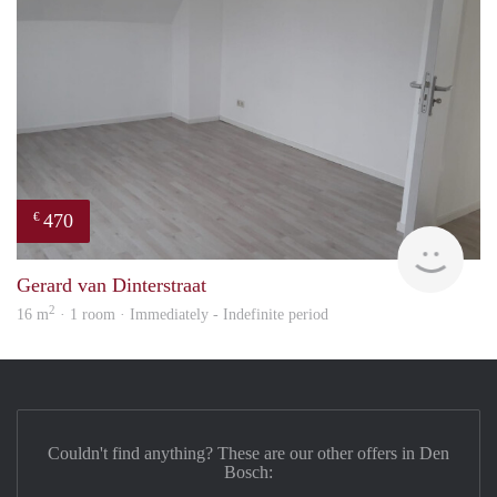
470
€
Alisj
Gerard van Dinterstraat
2
16 m
· 1 room · Immediately - Indefinite period
Couldn't find anything? These are our other offers in Den
Bosch: