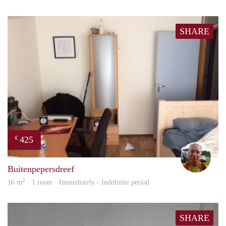
SHARE
425
€
wim
Buitenpepersdreef
2
16 m
· 1 room · Immediately - Indefinite period
SHARE