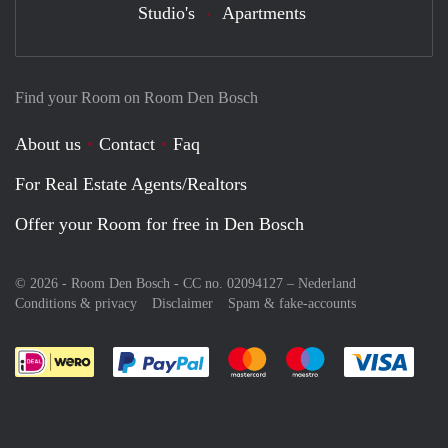
Studio's
Apartments
Find your Room on Room Den Bosch
About us
Contact
Faq
For Real Estate Agents/Realtors
Offer your Room for free in Den Bosch
© 2026 - Room Den Bosch - CC no. 02094127 –
Nederland
Conditions & privacy
Disclaimer
Spam & fake-accounts
Pay easily with :payment method
Pay easily with :payment meth
Pay easily with :pay
Pay e