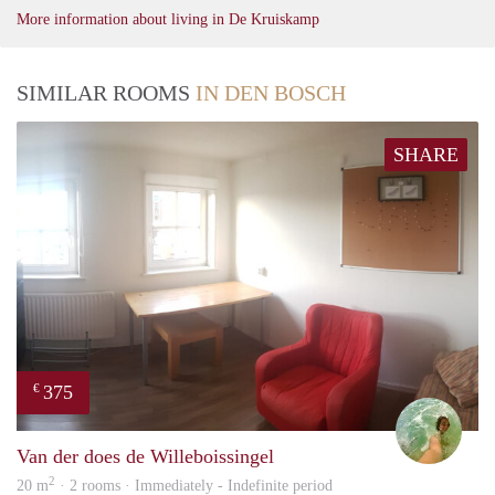
More information about living in De Kruiskamp
SIMILAR ROOMS
IN DEN BOSCH
SHARE
375
€
Leen
Van der does de Willeboissingel
2
20 m
· 2 rooms · Immediately - Indefinite period