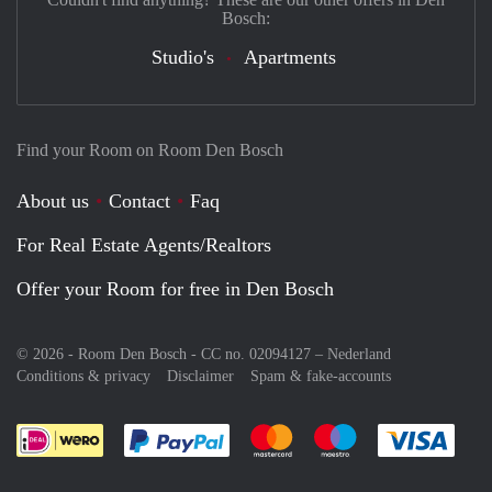
Bosch:
Studio's
Apartments
Find your Room on Room Den Bosch
About us
Contact
Faq
For Real Estate Agents/Realtors
Offer your Room for free in Den Bosch
© 2026 - Room Den Bosch - CC no. 02094127 –
Nederland
Conditions & privacy
Disclaimer
Spam & fake-accounts
Pay easily with :payment method
Pay easily with :payment meth
Pay easily with :pay
Pay e