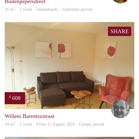
Buitenpepersdreef
2
16 m
· 1 room · Immediately - Indefinite period
SHARE
608
€
Jan
Willem Barentszstraat
2
14 m
· 1 room · From 15 August 2026 - Certain period