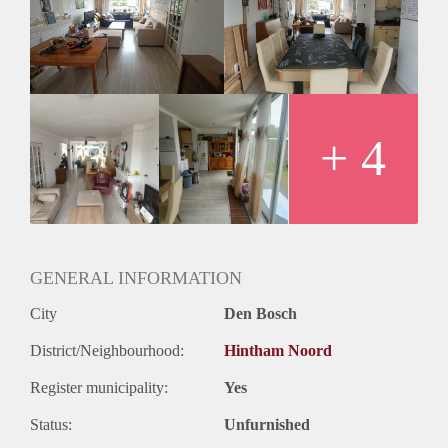
voorzijde op de tweede verdieping, voorzien van een
laminaatvloer. Het betreft een jaarcontract.
Inclusief gebruik gezamenlijke ruimte >50 m2 (hele begane
grond) en tuin met schuurtje voor fietsen.
Binnen de ring van Den Bosch (± 10 min. van het centrum in
de wijk Hintham).
Kijkavond is op donderdag
+ 4
Graag bericht als je wilt komen kijken.
GENERAL INFORMATION
City
Den Bosch
District/Neighbourhood:
Hintham Noord
Register municipality:
Yes
Status:
Unfurnished