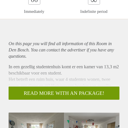
Immediately
Indefinite period
On this page you will find all information of this Room in
Den Bosch. You can contact the advertiser if you have any
questions.
In een gezellig studentenhuis komt er een kamer van 13,3 m2
beschikbaar voor een student.
Het betreft een ruim huis, waar 4 studenten wonen, twee
heren, een dame en jij? Huisgenoten houden van gezellig
regelmatig samen eten of samen wat doen en vinden het leuk
READ MORE WITH AN PACKAGE!
als je hierbij aansluit, maar dit is zeker geen vaste
verplichting.
Kamer: 13,3 m2 : € 460,00 per maand (€ 360,00 per maand
kale huur en € 100,00 per maand
gas/elektra/water, internet en belastingen). Gelegen aan de