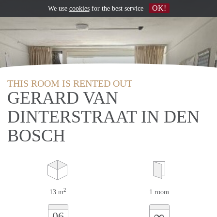
OK!
We use
cookies
for the best service
THIS ROOM IS RENTED OUT
GERARD VAN
DINTERSTRAAT IN DEN
BOSCH
2
13 m
1 room
∞
06