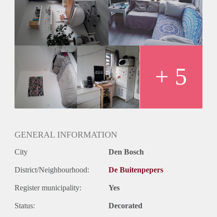
kookplaat, koelkast met vriesvak, een combimagnetron met
ovenfunctie, een klein balkon en 2 grote opbergkasten.
• De keuken, woonkamer, wasmachine en droger deel je
samen met 7 gezellige ganggenoten 
• Meubels blijven staan in overleg.
Heb je interesse? Stuur me even een berichtje
+ 5
GENERAL INFORMATION
City
Den Bosch
District/Neighbourhood:
De Buitenpepers
Register municipality:
Yes
Status:
Decorated