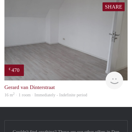
SHARE
470
€
Alisj
Gerard van Dinterstraat
2
16 m
· 1 room · Immediately - Indefinite period
Couldn't find anything? These are our other offers in Den