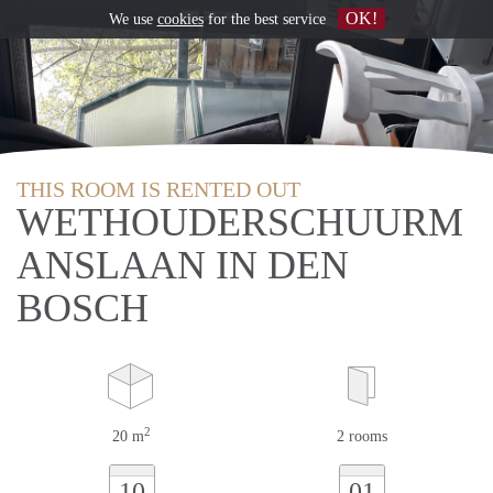
OK!
We use
cookies
for the best service
THIS ROOM IS RENTED OUT
WETHOUDERSCHUURM
ANSLAAN IN DEN
BOSCH
2
20 m
2 rooms
10
01