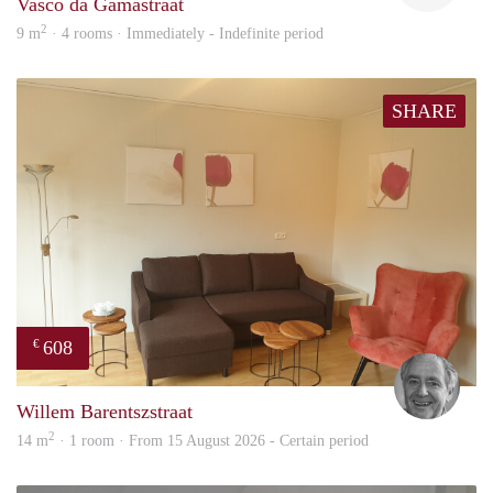
Vasco da Gamastraat
2
9 m
· 4 rooms · Immediately - Indefinite period
SHARE
608
€
Jan
Willem Barentszstraat
2
14 m
· 1 room · From 15 August 2026 - Certain period