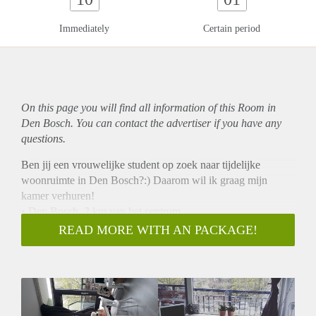
Immediately
Certain period
On this page you will find all information of this Room in
Den Bosch. You can contact the advertiser if you have any
questions.
Ben jij een vrouwelijke student op zoek naar tijdelijke
woonruimte in Den Bosch?:) Daarom wil ik graag mijn
kamer verhuren!
• Den Bosch, 2 km van het centrum
• Huur 393,- Inclusief Electra, water, stookkosten, tv-
READ MORE WITH AN PACKAGE!
aansluiting, wifi, wasmachine en droger.
• 20m2 inclusief badkamer en hal.
• Een eigen badkamer met douche, wasbak en toilet, hal met
tussendeur, kamer met een bed, bank en eettafel, mini-
keukentje met waterkoker, koffiezetapparaat, elektrische