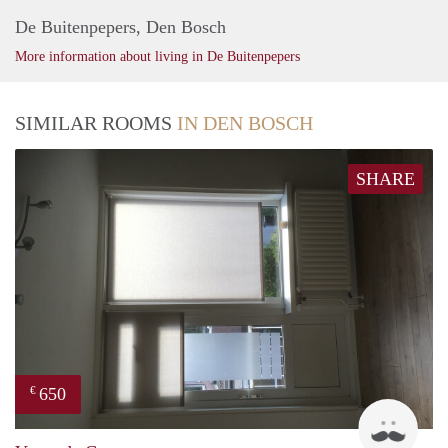
De Buitenpepers, Den Bosch
More information about living in De Buitenpepers
SIMILAR ROOMS
IN DEN BOSCH
SHARE
650
€
Stud