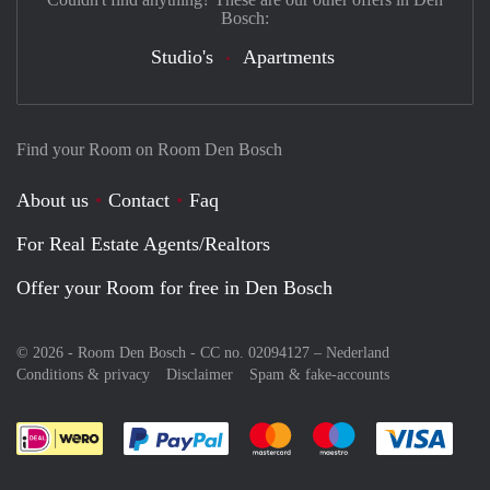
Bosch:
Studio's
Apartments
Find your Room on Room Den Bosch
About us
Contact
Faq
For Real Estate Agents/Realtors
Offer your Room for free in Den Bosch
© 2026 - Room Den Bosch - CC no. 02094127 –
Nederland
Conditions & privacy
Disclaimer
Spam & fake-accounts
Pay easily with :payment method
Pay easily with :payment meth
Pay easily with :pay
Pay e