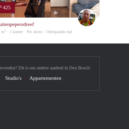
425
€
woning
wim
uitenpepersdreef
2
6 m
· 1 kamer · Per direct - Onbepaalde tijd
gevonden? Dit is ons andere aanbod in Den Bosch:
Studio's
Appartementen