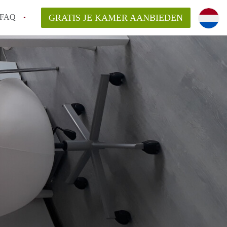
FAQ
GRATIS JE KAMER AANBIEDEN
sch!
laarsvergoeding/bemiddelingsvergoeding?
van KamerDenBosch?
elijk voor de aangeboden Kamer / Kamers