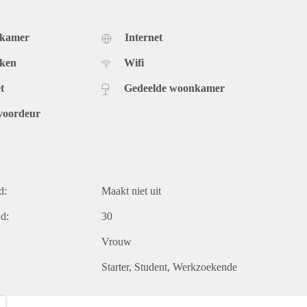
dkamer
Internet
uken
Wifi
t
Gedeelde woonkamer
voordeur
d:
Maakt niet uit
d:
30
Vrouw
Starter
Student
Werkzoekende