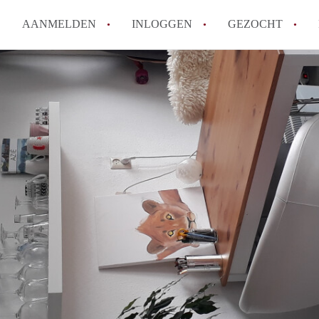
AANMELDEN
INLOGGEN
GEZOCHT
How to translate KamerDenBo
Wat is KamerDenBosch?
Berekent KamerDenBosch make
Wat is de privacyverklaring 
Is KamerDenBosch verantwoord
in Den Bosch?
Alle veelgestelde vragen