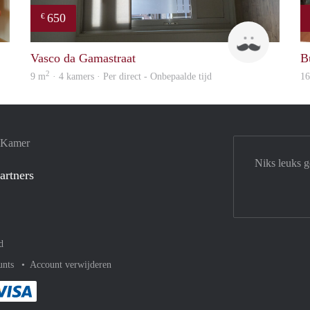
650
€
Jan
Studenten
Vasco da Gamastraat
B
2
9 m
· 4 kamers · Per direct - Onbepaalde tijd
1
e Kamer
Niks leuks 
artners
d
unts
Account verwijderen
met Paypal
kelijk af met Mastercard
ent gemakkelijk af met Meastro
Je rekent gemakkelijk af met Visa