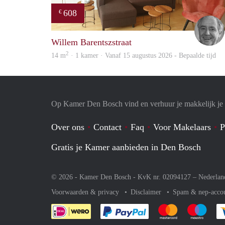
608
€
Willem Barentszstraat
2
14 m
· 1 kamer · Vanaf 15 augustus 2026 - Bepaalde tijd
Op Kamer Den Bosch vind en verhuur je makkelijk j
Over ons
Contact
Faq
Voor Makelaars
P
Gratis je Kamer aanbieden in Den Bosch
© 2026 - Kamer Den Bosch - KvK nr. 02094127 –
Nederlan
Voorwaarden & privacy
Disclaimer
Spam & nep-acco
Je rekent gemakkelijk af 
Je rekent gemak
Je rek