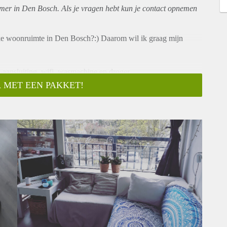
amer in Den Bosch. Als je vragen hebt kun je contact opnemen
ijke woonruimte in Den Bosch?:) Daarom wil ik graag mijn
v-aansluiting, wifi, wasmachine en droger.
 MET EEN PAKKET!
hal met tussendeur, kamer met een bed, bank en eettafel, mini-
ische kookplaat, koelkast met vriesvak, een combimagnetron met
en.
l je samen met 7 gezellige ganggenoten 