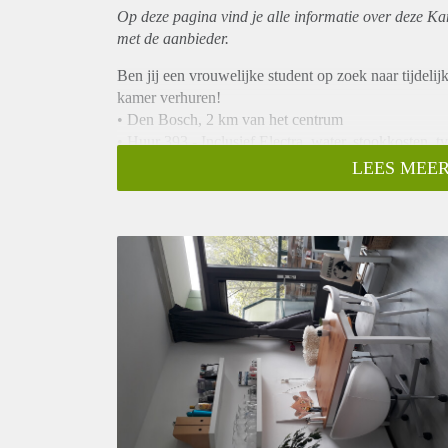
Op deze pagina vind je alle informatie over deze K
met de aanbieder.
Ben jij een vrouwelijke student op zoek naar tijdel
kamer verhuren!
• Den Bosch, 2 km van het centrum
• Huur 393,- Inclusief Electra, water, stookkosten, t
• 20m2 inclusief badkamer en hal.
LEES MEER
• Een eigen badkamer met douche, wasbak en toilet, 
keukentje met waterkoker, koffiezetapparaat, elektr
ovenfunctie, een klein balkon en 2 grote opbergkast
• De keuken, woonkamer, wasmachine en droger dee
• Meubels blijven staan in overleg.
Heb je interesse? Stuur me even een berichtje