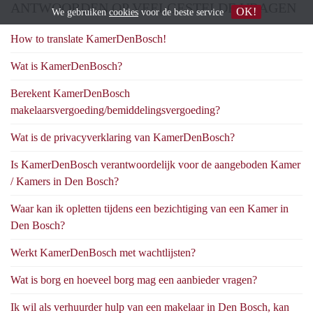
ANTWOORDEN OP VEELGESTELDE VRAGEN
OK!
We gebruiken
cookies
voor de beste service
How to translate KamerDenBosch!
Wat is KamerDenBosch?
Berekent KamerDenBosch
makelaarsvergoeding/bemiddelingsvergoeding?
Wat is de privacyverklaring van KamerDenBosch?
Is KamerDenBosch verantwoordelijk voor de aangeboden Kamer
/ Kamers in Den Bosch?
Waar kan ik opletten tijdens een bezichtiging van een Kamer in
Den Bosch?
Werkt KamerDenBosch met wachtlijsten?
Wat is borg en hoeveel borg mag een aanbieder vragen?
Ik wil als verhuurder hulp van een makelaar in Den Bosch, kan