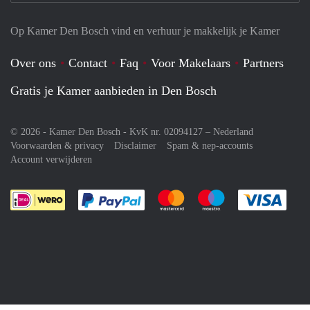
Op Kamer Den Bosch vind en verhuur je makkelijk je Kamer
Over ons
Contact
Faq
Voor Makelaars
Partners
Gratis je Kamer aanbieden in Den Bosch
© 2026 - Kamer Den Bosch - KvK nr. 02094127 –
Nederland
Voorwaarden & privacy
Disclaimer
Spam & nep-accounts
Account verwijderen
Je rekent gemakkelijk af met Paypal
Je rekent gemakkelijk af met M
Je rekent gemakkelij
Je re