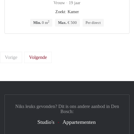
Vrouw · 19 jaar
Zoekt: Kamer
2
Min.
0 m
Max.
€ 500
Per direct
Vorige
Volgende
Niks leuks gevonden? Dit is ons andere aanbod in Den
Bosch:
Studio's
Appartementen