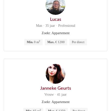
Lucas
Man · 35 jaar · Professional
Zoekt: Appartement
2
Min.
0 m
Max.
€ 1200
Per direct
Janneke Geurts
Vrouw · 41 jaar
Zoekt: Appartement
2
Min.
65 m
Max.
€ 1350
Per direct