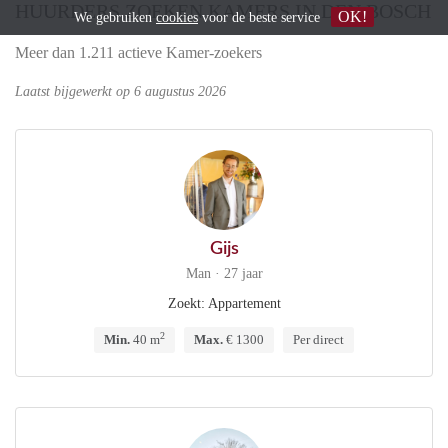
HUURDERS ZOEKEN KAMERS IN DEN BOSCH
OK!
We gebruiken
cookies
voor de beste service
Meer dan 1.211 actieve Kamer-zoekers
Laatst bijgewerkt op 6 augustus 2026
Gijs
Man · 27 jaar
Zoekt: Appartement
2
Min.
40 m
Max.
€ 1300
Per direct