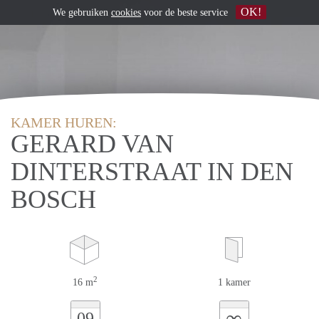
OK!
We gebruiken
cookies
voor de beste service
KAMER HUREN:
GERARD VAN
DINTERSTRAAT IN DEN
BOSCH
2
16 m
1 kamer
∞
09