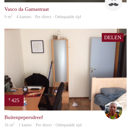
Vasco da Gamastraat
2
9 m
· 4 kamers · Per direct - Onbepaalde tijd
DELEN
425
€
wim
Buitenpepersdreef
2
16 m
· 1 kamer · Per direct - Onbepaalde tijd