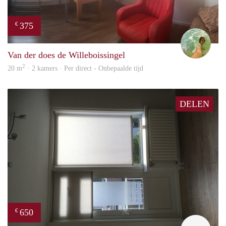
375
€
Leen
Van der does de Willeboissingel
2
20 m
· 2 kamers · Per direct - Onbepaalde tijd
DELEN
650
€
Stud