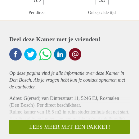
Per direct
Onbepaalde tijd
Deel deze Kamer met je vrienden!
Op deze pagina vind je alle informatie over deze Kamer in
Den Bosch. Als je vragen hebt kun je contact opnemen met
de aanbieder.
Adres: G(erard) van Dinterstraat 11, 5246 EJ, Rosmalen
(Den Bosch). Per direct beschikbaar.
Ruime kamer van 16,5 m2 in ruim studentenhuis dat net start.
Er zitten al twee jongens en een meisje in (met minihondje)
die van plan zijn gezellig met elkaar te eten waar in de
LEES MEER MET EEN PAKKET!
enorme woonkamer met open keuken (meer dan 50 m2) en