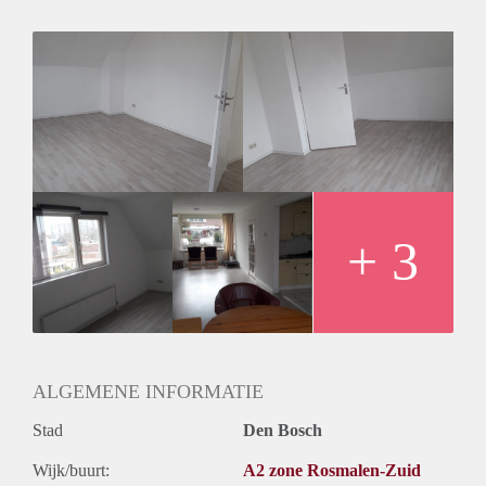
de voor- en achtertuin meer dan voldoende ruimte voor is.
Gezamenlijk wordt er daarnaast gebruik gemaakt van de
badkamer, toilet, schuur voor de fietsen en wasruimte. Het
huis is gelegen dicht bij OV en 2 minuten lopen van winkels,
10 minuten fietsen van het centrum van Den Bosch.
Oppervlakte is 16,5 m2; prijs is € 470,- incl. g/w/e (en is
gestoffeerd).
Gezien contractvorm is verhuur alleen mogelijk aan een
(aankomend; bijv. tussenjaar) student (m/v).
+ 3
ALGEMENE INFORMATIE
Stad
Den Bosch
Wijk/buurt:
A2 zone Rosmalen-Zuid