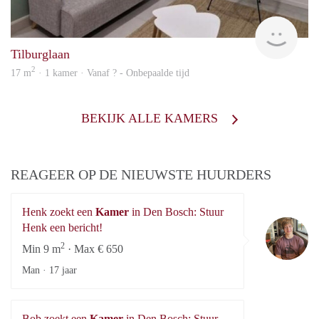
finde
Tilburglaan
2
17 m
· 1 kamer · Vanaf ? - Onbepaalde tijd
BEKIJK ALLE KAMERS
REAGEER OP DE NIEUWSTE HUURDERS
Henk zoekt een
Kamer
in Den Bosch: Stuur
He
Henk een bericht!
2
Min 9 m
· Max € 650
Man ·
17 jaar
Bob zoekt een
Kamer
in Den Bosch: Stuur