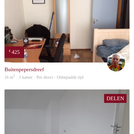
425
€
wim
Buitenpepersdreef
2
16 m
· 1 kamer · Per direct - Onbepaalde tijd
DELEN