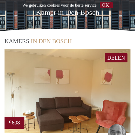
OK!
We gebruiken
cookies
voor de beste service
Kamer in Den Bosch
KAMERS
IN DEN BOSCH
DELEN
608
€
Jan