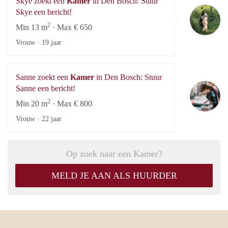
Skye zoekt een
Kamer
in Den Bosch: Stuur
Sk
Skye een bericht!
2
Min 13 m
· Max € 650
Vrouw ·
19 jaar
Sanne zoekt een
Kamer
in Den Bosch: Stuur
Sa
Sanne een bericht!
2
Min 20 m
· Max € 800
Vrouw ·
22 jaar
Op zoek naar een Kamer?
MELD JE AAN ALS HUURDER