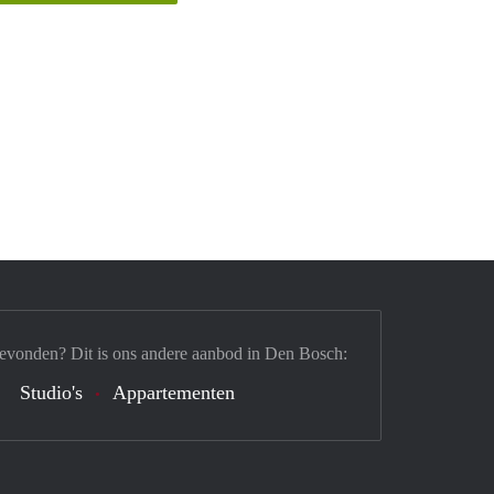
gevonden? Dit is ons andere aanbod in Den Bosch:
Studio's
Appartementen