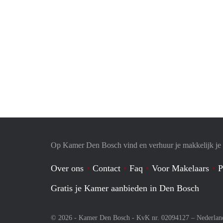
Op Kamer Den Bosch vind en verhuur je makkelijk j
Over ons
Contact
Faq
Voor Makelaars
P
Gratis je Kamer aanbieden in Den Bosch
© 2026 - Kamer Den Bosch - KvK nr. 02094127 –
Nederlan