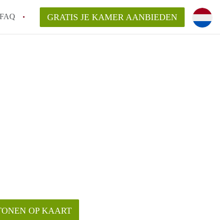
FAQ
GRATIS JE KAMER AANBIEDEN
sch!
laarsvergoeding/bemiddelingsvergoeding?
van KamerDenBosch?
elijk voor de aangeboden Kamer / Kamers
TONEN OP KAART