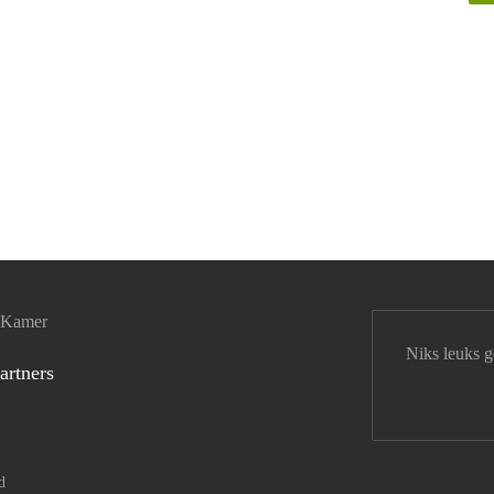
e Kamer
Niks leuks 
artners
d