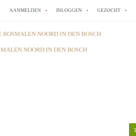
AANMELDEN
INLOGGEN
GEZOCHT
How to translate KamerDenBo
E ROSMALEN NOORD IN DEN BOSCH
Wat is KamerDenBosch?
SMALEN NOORD IN DEN BOSCH
Berekent KamerDenBosch make
Wat is de privacyverklaring 
Is KamerDenBosch verantwoord
in Den Bosch?
Alle veelgestelde vragen