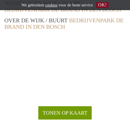
WONEN IN DE WIJK / BUURT
OK!
We gebruiken
cookies
voor de beste service
BEDRIJVENPARK DE BRAND IN DEN BOSCH
OVER DE WIJK / BUURT
BEDRIJVENPARK DE
BRAND IN DEN BOSCH
TONEN OP KAART