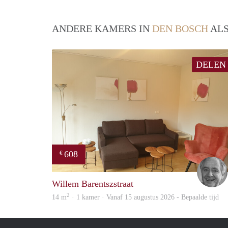
ANDERE KAMERS IN
DEN BOSCH
ALS
DELEN
608
€
Willem Barentszstraat
2
14 m
· 1 kamer · Vanaf 15 augustus 2026 - Bepaalde tijd