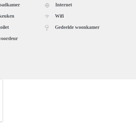
 badkamer
Internet
 keuken
Wifi
oilet
Gedeelde woonkamer
voordeur