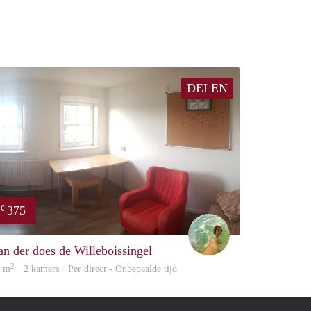
DELEN
375
€
Leendert
an der does de Willeboissingel
2
0 m
· 2 kamers · Per direct - Onbepaalde tijd