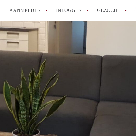
AANMELDEN
INLOGGEN
GEZOCHT
How to translate KamerDenBo
Wat is KamerDenBosch?
Berekent KamerDenBosch make
Wat is de privacyverklaring 
Is KamerDenBosch verantwoord
in Den Bosch?
Alle veelgestelde vragen