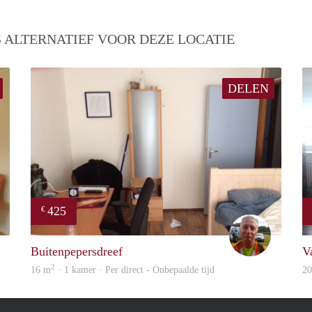
 ALTERNATIEF VOOR DEZE LOCATIE
DELEN
425
€
Jan
wim
Buitenpepersdreef
V
2
16 m
· 1 kamer · Per direct - Onbepaalde tijd
2