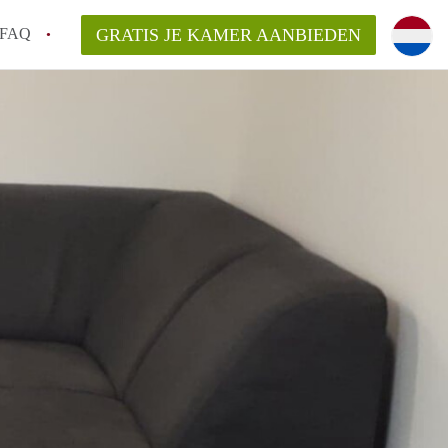
FAQ
GRATIS JE KAMER AANBIEDEN
sch!
laarsvergoeding/bemiddelingsvergoeding?
van KamerDenBosch?
elijk voor de aangeboden Kamer / Kamers