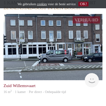
1 KAMER VERHUURD IN DE WIJK / BUURT
OK!
We gebruiken
cookies
voor de beste service
BINNENSTAD-OOST IN DEN BOSCH
VERHUURD
Next
Zuid Willemsvaart
2
16 m
· 1 kamer · Per direct - Onbepaalde tijd