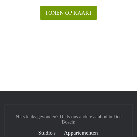
TONEN OP KAART
Niks leuks gevonden? Dit is ons andere aanbod in Den
Bosch:
Studio's
Appartementen