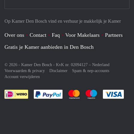
Op Kamer Den Bosch vind en verhuur je makkelijk je Kamer
Over ons
Contact
Faq
Voor Makelaars
Partners
Gratis je Kamer aanbieden in Den Bosch
© 2026 - Kamer Den Bosch - KvK nr. 02094127 –
Nederland
Voorwaarden & privacy
Disclaimer
Spam & nep-accounts
Account verwijderen
Je rekent gemakkelijk af met Paypal
Je rekent gemakkelijk af met M
Je rekent gemakkelij
Je re