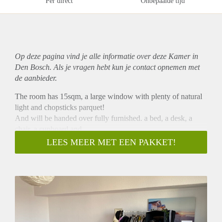
Per direct
Onbepaalde tijd
Op deze pagina vind je alle informatie over deze Kamer in
Den Bosch. Als je vragen hebt kun je contact opnemen met
de aanbieder.
The room has 15sqm, a large window with plenty of natural
light and chopsticks parquet!
And will be handed over fully furnished. a bed, a desk, a
chair, a cupboard and
two shelves are placed
LEES MEER MET EEN PAKKET!
The cozy kitchen is the center of our flat share. With
dishwasher and washing machine and everything else you
need, super equipped!Bathroom (with shower and two sinks)
and toilet are separate and both have a window.
If you like the apartment and the room and you want this
great flat share, then
contact me! A short description of yourself, what you do etc.,