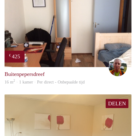
425
€
wim
Buitenpepersdreef
2
16 m
· 1 kamer · Per direct - Onbepaalde tijd
DELEN