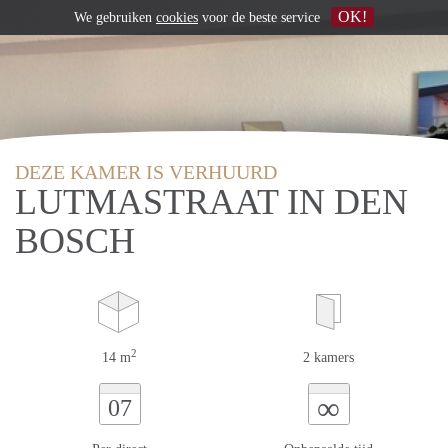
OK!
We gebruiken
cookies
voor de beste service
DEZE KAMER IS VERHUURD
LUTMASTRAAT IN DEN
BOSCH
2
14 m
2 kamers
∞
07