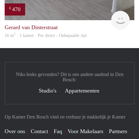
470
€
Alisj
Gerard van Dinterstraat
2
16 m
· 1 kamer · Per direct - Onbepaalde tijd
Niks leuks gevonden? Dit is ons andere aanbod in Den
Bosch:
Studio's
Appartementen
Op Kamer Den Bosch vind en verhuur je makkelijk je Kamer
Over ons
Contact
Faq
Voor Makelaars
Partners