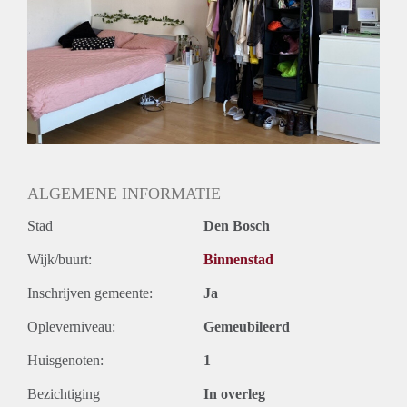
If you have any questions, always bring them with you :
ALGEMENE INFORMATIE
Stad
Den Bosch
Wijk/buurt:
Binnenstad
Inschrijven gemeente:
Ja
Opleverniveau:
Gemeubileerd
Huisgenoten:
1
Bezichtiging
In overleg