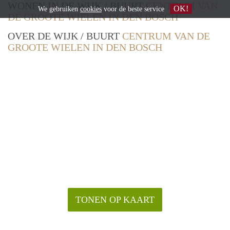
WONEN IN DE WIJK / BUURT
CENTRUM VAN
OK!
We gebruiken
cookies
voor de beste service
DE GROOTE WIELEN IN DEN BOSCH
OVER DE WIJK / BUURT
CENTRUM VAN DE
GROOTE WIELEN IN DEN BOSCH
TONEN OP KAART