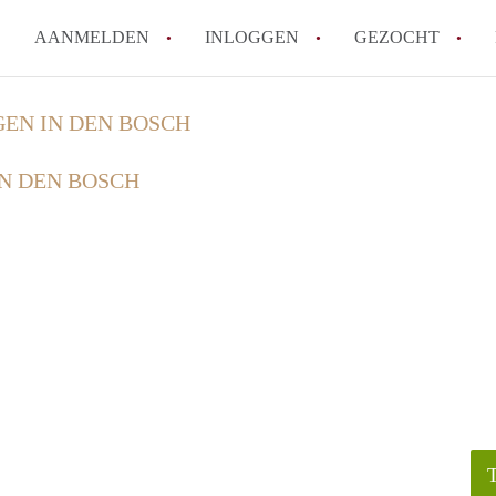
AANMELDEN
INLOGGEN
GEZOCHT
How to translate KamerDenBo
GEN IN DEN BOSCH
Wat is KamerDenBosch?
IN DEN BOSCH
Berekent KamerDenBosch make
Wat is de privacyverklaring 
Is KamerDenBosch verantwoord
in Den Bosch?
Alle veelgestelde vragen