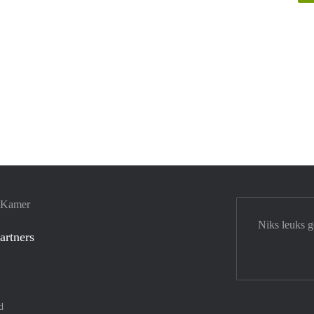
e Kamer
Niks leuks 
artners
d