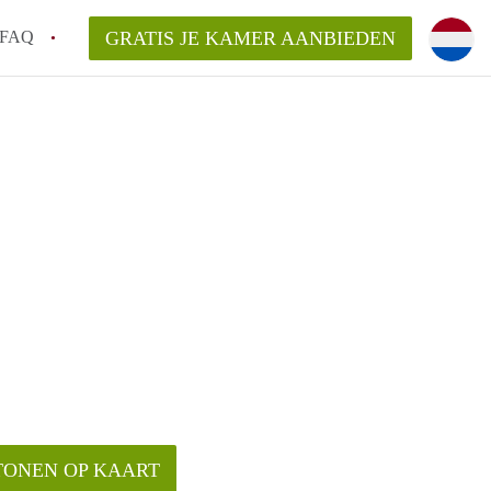
FAQ
GRATIS JE KAMER AANBIEDEN
sch!
laarsvergoeding/bemiddelingsvergoeding?
van KamerDenBosch?
elijk voor de aangeboden Kamer / Kamers
TONEN OP KAART