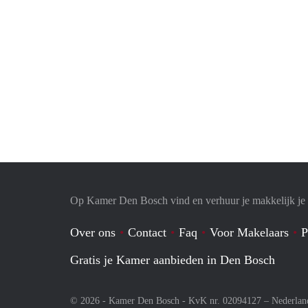
Op Kamer Den Bosch vind en verhuur je makkelijk j
Over ons
Contact
Faq
Voor Makelaars
P
Gratis je Kamer aanbieden in Den Bosch
© 2026 - Kamer Den Bosch - KvK nr. 02094127 –
Nederlan