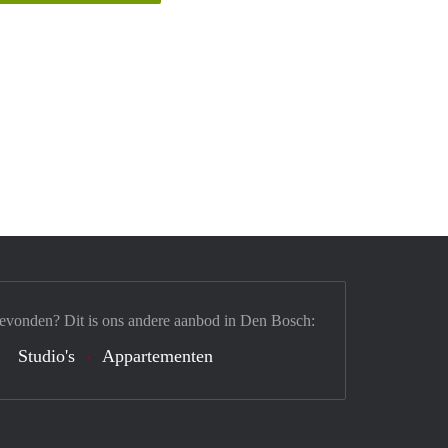
gevonden? Dit is ons andere aanbod in Den Bosch:
Studio's
Appartementen