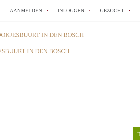
AANMELDEN
INLOGGEN
GEZOCHT
How to translate KamerDenBo
OOKJESBUURT IN DEN BOSCH
Wat is KamerDenBosch?
ESBUURT IN DEN BOSCH
Berekent KamerDenBosch make
Wat is de privacyverklaring 
Is KamerDenBosch verantwoord
in Den Bosch?
Alle veelgestelde vragen