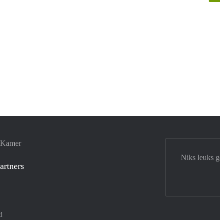
e Kamer
Niks leuks 
artners
d