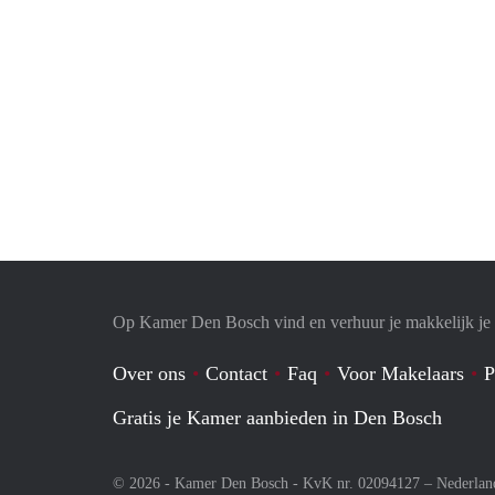
Op Kamer Den Bosch vind en verhuur je makkelijk j
Over ons
Contact
Faq
Voor Makelaars
P
Gratis je Kamer aanbieden in Den Bosch
© 2026 - Kamer Den Bosch - KvK nr. 02094127 –
Nederlan