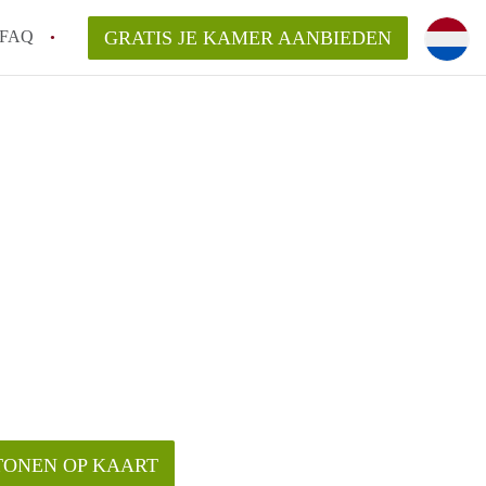
FAQ
GRATIS JE KAMER AANBIEDEN
sch!
laarsvergoeding/bemiddelingsvergoeding?
van KamerDenBosch?
elijk voor de aangeboden Kamer / Kamers
TONEN OP KAART