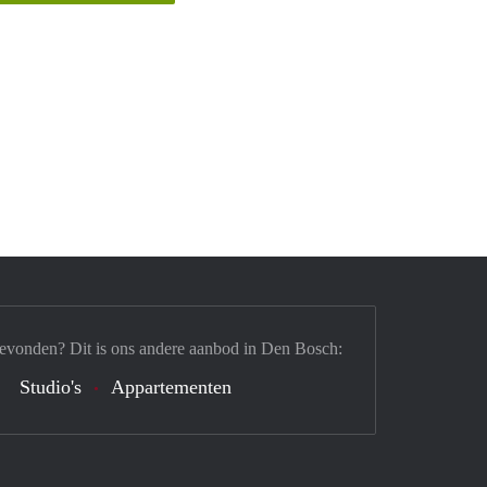
gevonden? Dit is ons andere aanbod in Den Bosch:
Studio's
Appartementen