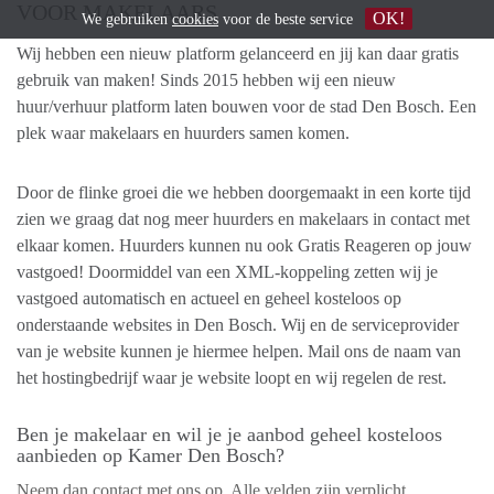
VOOR MAKELAARS
OK!
We gebruiken
cookies
voor de beste service
Wij hebben een nieuw platform gelanceerd en jij kan daar gratis
gebruik van maken! Sinds 2015 hebben wij een nieuw
huur/verhuur platform laten bouwen voor de stad Den Bosch. Een
plek waar makelaars en huurders samen komen.
Door de flinke groei die we hebben doorgemaakt in een korte tijd
zien we graag dat nog meer huurders en makelaars in contact met
elkaar komen. Huurders kunnen nu ook Gratis Reageren op jouw
vastgoed! Doormiddel van een XML-koppeling zetten wij je
vastgoed automatisch en actueel en geheel kosteloos op
onderstaande websites in Den Bosch. Wij en de serviceprovider
van je website kunnen je hiermee helpen. Mail ons de naam van
het hostingbedrijf waar je website loopt en wij regelen de rest.
Ben je makelaar en wil je je aanbod geheel kosteloos
aanbieden op Kamer Den Bosch?
Neem dan contact met ons op. Alle velden zijn verplicht.