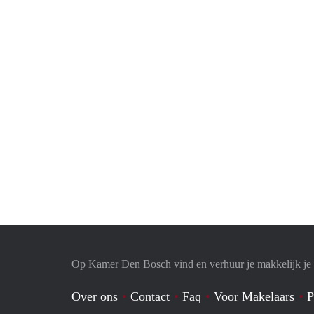
Op Kamer Den Bosch vind en verhuur je makkelijk j
Over ons
Contact
Faq
Voor Makelaars
P