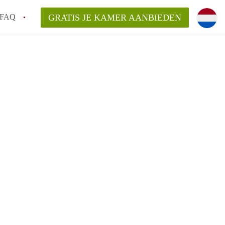
FAQ
GRATIS JE KAMER AANBIEDEN
sch!
laarsvergoeding/bemiddelingsvergoeding?
van KamerDenBosch?
elijk voor de aangeboden Kamer / Kamers