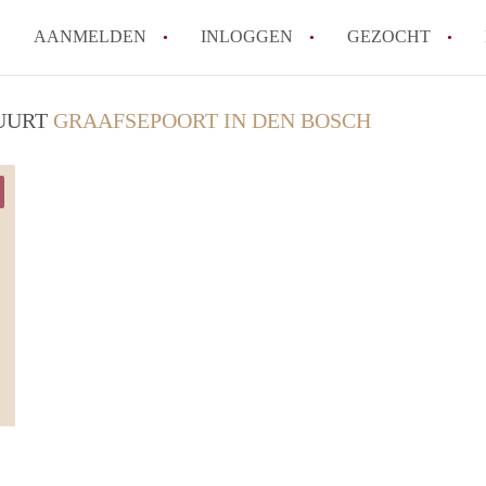
AANMELDEN
INLOGGEN
GEZOCHT
How to translate KamerDenBo
BUURT
GRAAFSEPOORT IN DEN BOSCH
Wat is KamerDenBosch?
Berekent KamerDenBosch make
Wat is de privacyverklaring 
Is KamerDenBosch verantwoord
in Den Bosch?
Alle veelgestelde vragen
Ismet