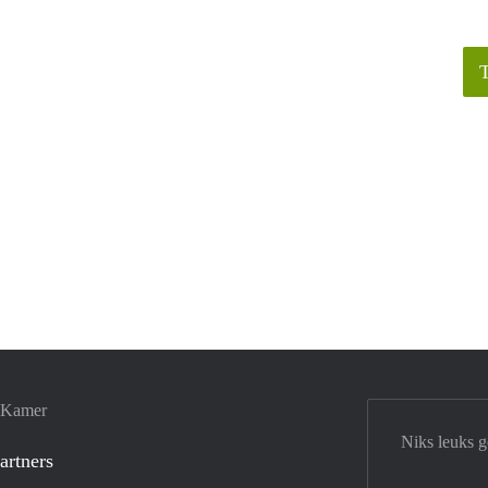
e Kamer
Niks leuks 
artners