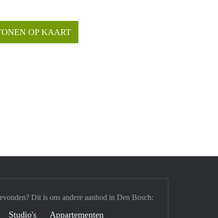
TONEN OP KAART
gevonden? Dit is ons andere aanbod in Den Bosch:
Studio's
Appartementen