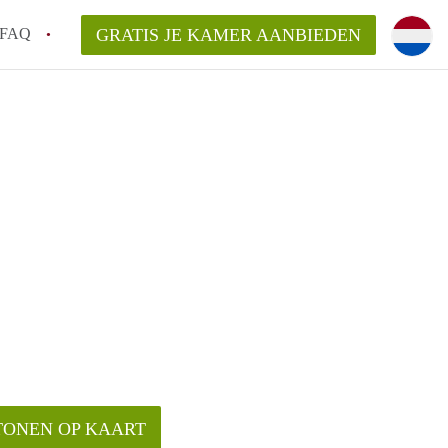
FAQ
GRATIS JE KAMER AANBIEDEN
sch!
laarsvergoeding/bemiddelingsvergoeding?
van KamerDenBosch?
elijk voor de aangeboden Kamer / Kamers
TONEN OP KAART