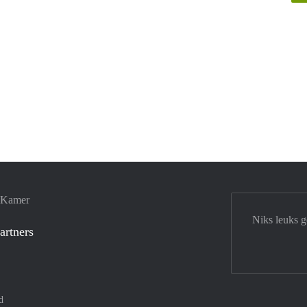
e Kamer
Niks leuks 
artners
d