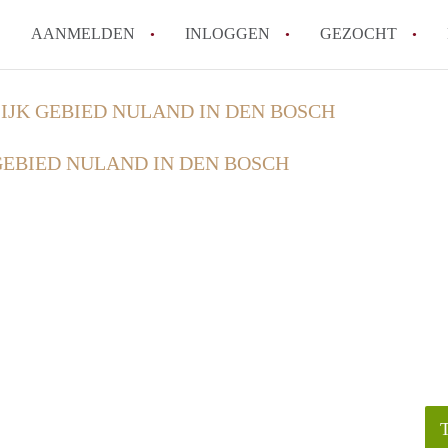
AANMELDEN
INLOGGEN
GEZOCHT
How to translate KamerDenBo
IJK GEBIED NULAND IN DEN BOSCH
Wat is KamerDenBosch?
GEBIED NULAND IN DEN BOSCH
Berekent KamerDenBosch make
Wat is de privacyverklaring 
Is KamerDenBosch verantwoord
in Den Bosch?
Alle veelgestelde vragen