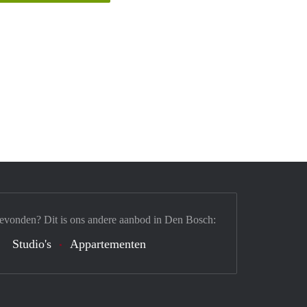
gevonden? Dit is ons andere aanbod in Den Bosch:
Studio's
Appartementen