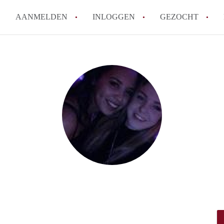
AANMELDEN
INLOGGEN
GEZOCHT
How to translate KamerDenBo
Wat is KamerDenBosch?
Berekent KamerDenBosch make
Wat is de privacyverklaring 
Is KamerDenBosch verantwoord
in Den Bosch?
Alle veelgestelde vragen