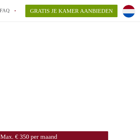
FAQ
GRATIS JE KAMER AANBIEDEN
sch!
laarsvergoeding/bemiddelingsvergoeding?
van KamerDenBosch?
elijk voor de aangeboden Kamer / Kamers
Max. € 350 per maand