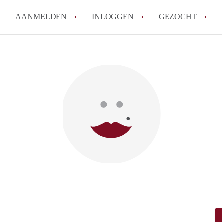
AANMELDEN
INLOGGEN
GEZOCHT
How to translate KamerDenBo
Wat is KamerDenBosch?
Berekent KamerDenBosch make
Wat is de privacyverklaring 
Is KamerDenBosch verantwoord
in Den Bosch?
Alle veelgestelde vragen