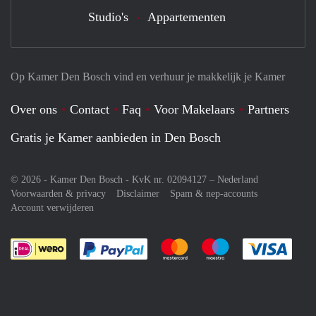
Studio's
Appartementen
Op Kamer Den Bosch vind en verhuur je makkelijk je Kamer
Over ons
Contact
Faq
Voor Makelaars
Partners
Gratis je Kamer aanbieden in Den Bosch
© 2026 - Kamer Den Bosch - KvK nr. 02094127 –
Nederland
Voorwaarden & privacy
Disclaimer
Spam & nep-accounts
Account verwijderen
Je rekent gemakkelijk af met Paypal
Je rekent gemakkelijk af met M
Je rekent gemakkelij
Je re