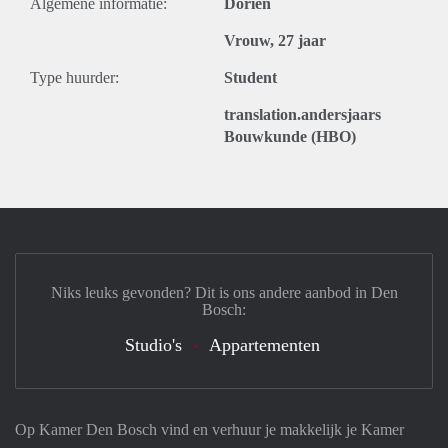
Algemene informatie:
Dorien
Vrouw, 27 jaar
Type huurder:
Student
translation.andersjaars
Bouwkunde (HBO)
Niks leuks gevonden? Dit is ons andere aanbod in Den
Bosch:
Studio's
Appartementen
Op Kamer Den Bosch vind en verhuur je makkelijk je Kamer