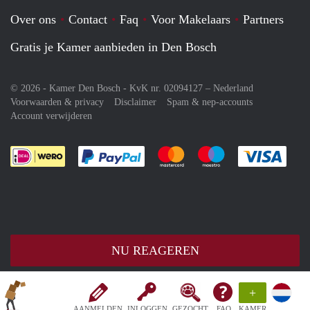
Over ons
Contact
Faq
Voor Makelaars
Partners
Gratis je Kamer aanbieden in Den Bosch
© 2026 - Kamer Den Bosch - KvK nr. 02094127 –
Nederland
Voorwaarden & privacy
Disclaimer
Spam & nep-accounts
Account verwijderen
Je rekent gemakkelijk af met Paypal
Je rekent gemakkelijk af met M
Je rekent gemakkelij
Je re
NU REAGEREN
+
AANMELDEN
INLOGGEN
GEZOCHT
FAQ
KAMER