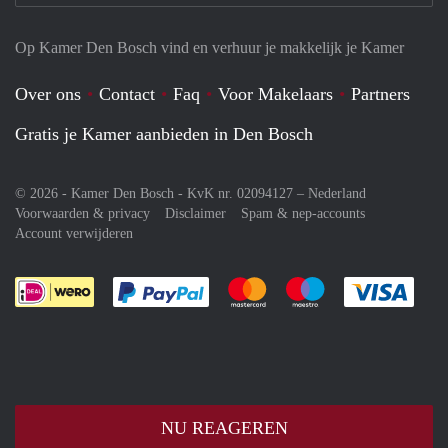
Op Kamer Den Bosch vind en verhuur je makkelijk je Kamer
Over ons
Contact
Faq
Voor Makelaars
Partners
Gratis je Kamer aanbieden in Den Bosch
© 2026 - Kamer Den Bosch - KvK nr. 02094127 –
Nederland
Voorwaarden & privacy
Disclaimer
Spam & nep-accounts
Account verwijderen
Je rekent gemakkelijk af met Paypal
Je rekent gemakkelijk af met M
Je rekent gemakkelij
Je re
NU REAGEREN