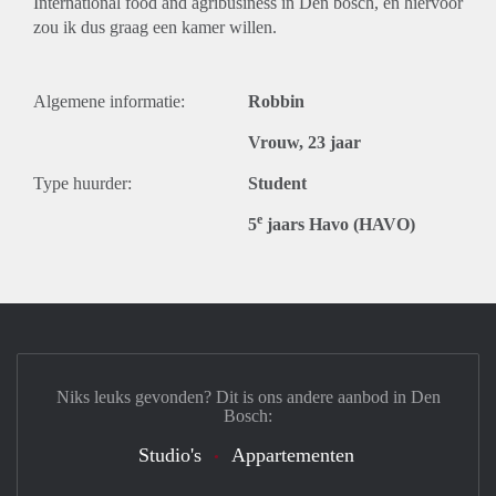
International food and agribusiness in Den bosch, en hiervoor
zou ik dus graag een kamer willen.
Algemene informatie:
Robbin
Vrouw, 23 jaar
Type huurder:
Student
e
5
jaars Havo (HAVO)
Niks leuks gevonden? Dit is ons andere aanbod in Den
Bosch:
Studio's
Appartementen