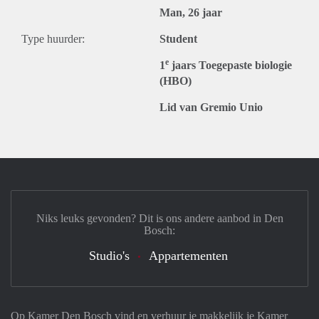
Man, 26 jaar
Type huurder:
Student
e
1
jaars Toegepaste biologie
(HBO)
Lid van Gremio Unio
Niks leuks gevonden? Dit is ons andere aanbod in Den
Bosch:
Studio's
Appartementen
Op Kamer Den Bosch vind en verhuur je makkelijk je Kamer