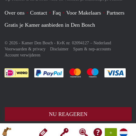
Over ons
Contact
Faq
Voor Makelaars
Partners
Gratis je Kamer aanbieden in Den Bosch
© 2026 - Kamer Den Bosch - KvK nr. 02094127 –
Nederland
Voorwaarden & privacy
Disclaimer
Spam & nep-accounts
Account verwijderen
Je rekent gemakkelijk af met Paypal
Je rekent gemakkelijk af met M
Je rekent gemakkelij
Je re
NU REAGEREN
+