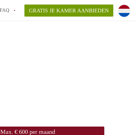
FAQ
GRATIS JE KAMER AANBIEDEN
sch!
laarsvergoeding/bemiddelingsvergoeding?
van KamerDenBosch?
elijk voor de aangeboden Kamer / Kamers
Max. € 600 per maand