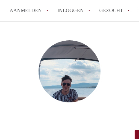
AANMELDEN
INLOGGEN
GEZOCHT
How to translate KamerDenBo
Wat is KamerDenBosch?
Berekent KamerDenBosch make
Wat is de privacyverklaring 
Is KamerDenBosch verantwoord
in Den Bosch?
Alle veelgestelde vragen