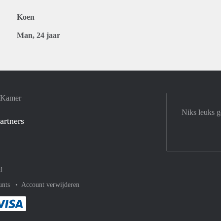
Koen
Man, 24 jaar
e Kamer
Niks leuks 
artners
d
unts
Account verwijderen
met Paypal
kelijk af met Mastercard
ent gemakkelijk af met Meastro
Je rekent gemakkelijk af met Visa