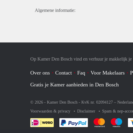
Algemene informatie:
Op Kamer Den Bosch vind en verhuur je makkelijk j
Over ons
Contact
Faq
Voor Makelaars
P
Gratis je Kamer aanbieden in Den Bosch
© 2026 - Kamer Den Bosch - KvK nr. 02094127 –
Nederlan
Voorwaarden & privacy
Disclaimer
Spam & nep-acco
Je rekent gemakkelijk af 
Je rekent gemak
Je rek