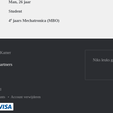
Man, 26 jaar
Student
e
4
jaars Mechatronica (MBO)
e Kamer
Niks leuks 
artners
d
unts
Account verwijderen
met Paypal
kelijk af met Mastercard
ent gemakkelijk af met Meastro
Je rekent gemakkelijk af met Visa