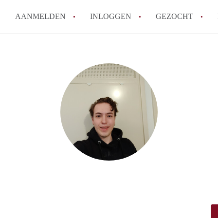
AANMELDEN
INLOGGEN
GEZOCHT
How to translate KamerDenBo
Wat is KamerDenBosch?
Berekent KamerDenBosch make
Wat is de privacyverklaring 
Is KamerDenBosch verantwoord
in Den Bosch?
Alle veelgestelde vragen