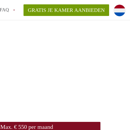
FAQ
GRATIS JE KAMER AANBIEDEN
sch!
laarsvergoeding/bemiddelingsvergoeding?
van KamerDenBosch?
elijk voor de aangeboden Kamer / Kamers
Max. € 550 per maand