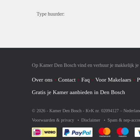
Type huurder:
Op Kamer Den Bosch vind en verhuur je makkelijk j
Over ons
Contact
Faq
Voor Makelaars
P
Gratis je Kamer aanbieden in Den Bosch
© 2026 - Kamer Den Bosch - KvK nr. 02094127 –
Nederlan
Voorwaarden & privacy
Disclaimer
Spam & nep-acco
Je rekent gemakkelijk af 
Je rekent gemak
Je rek