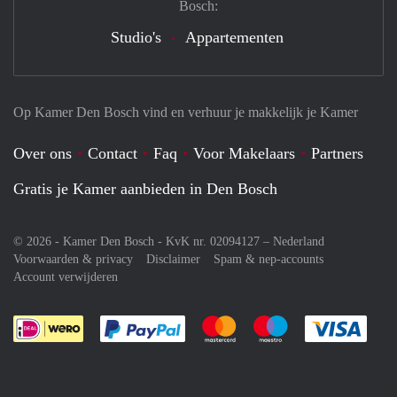
Bosch:
Studio's
Appartementen
Op Kamer Den Bosch vind en verhuur je makkelijk je Kamer
Over ons
Contact
Faq
Voor Makelaars
Partners
Gratis je Kamer aanbieden in Den Bosch
© 2026 - Kamer Den Bosch - KvK nr. 02094127 –
Nederland
Voorwaarden & privacy
Disclaimer
Spam & nep-accounts
Account verwijderen
Je rekent gemakkelijk af met Paypal
Je rekent gemakkelijk af met M
Je rekent gemakkelij
Je re