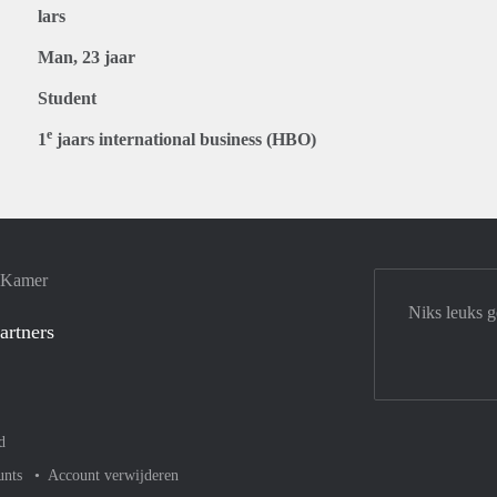
lars
Man, 23 jaar
Student
e
1
jaars international business (HBO)
e Kamer
Niks leuks 
artners
d
unts
Account verwijderen