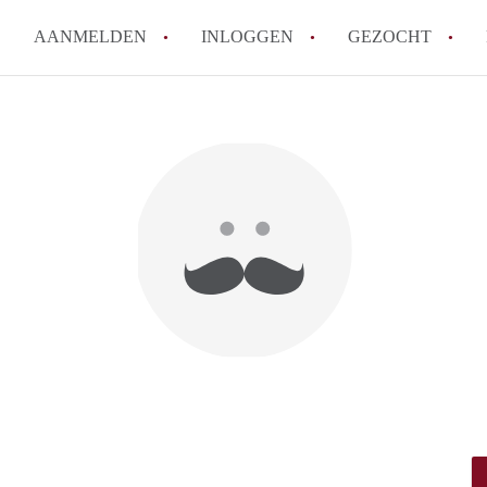
AANMELDEN
INLOGGEN
GEZOCHT
How to translate KamerDenBo
Wat is KamerDenBosch?
Berekent KamerDenBosch make
Wat is de privacyverklaring 
Is KamerDenBosch verantwoord
in Den Bosch?
Alle veelgestelde vragen