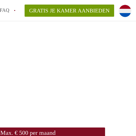
FAQ
GRATIS JE KAMER AANBIEDEN
sch!
laarsvergoeding/bemiddelingsvergoeding?
van KamerDenBosch?
elijk voor de aangeboden Kamer / Kamers
Max. € 500 per maand