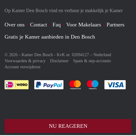
Op Kamer Den Bosch vind en verhuur je makkelijk je Kamer
Over ons
Contact
Faq
Voor Makelaars
Partners
Gratis je Kamer aanbieden in Den Bosch
© 2026 - Kamer Den Bosch - KvK nr. 02094127 –
Nederland
Voorwaarden & privacy
Disclaimer
Spam & nep-accounts
Account verwijderen
Je rekent gemakkelijk af met Paypal
Je rekent gemakkelijk af met M
Je rekent gemakkelij
Je re
NU REAGEREN