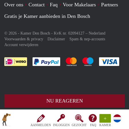
Over ons
Contact
Faq
Voor Makelaars
Partners
Gratis je Kamer aanbieden in Den Bosch
© 2026 - Kamer Den Bosch - KvK nr. 02094127 –
Nederland
Voorwaarden & privacy
Disclaimer
Spam & nep-accounts
Account verwijderen
Je rekent gemakkelijk af met Paypal
Je rekent gemakkelijk af met M
Je rekent gemakkelij
Je re
NU REAGEREN
+
AANMELDEN
INLOGGEN
GEZOCHT
FAQ
KAMER