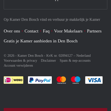
Op Kamer Den Bosch vind en verhuur je makkelijk je Kamer
Over ons
Contact
Faq
Voor Makelaars
Partners
Gratis je Kamer aanbieden in Den Bosch
© 2026 - Kamer Den Bosch - KvK nr. 02094127 –
Nederland
Voorwaarden & privacy
Disclaimer
Spam & nep-accounts
Account verwijderen
Je rekent gemakkelijk af met Paypal
Je rekent gemakkelijk af met M
Je rekent gemakkelij
Je re