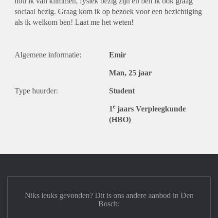
hou ik van klimmen, fysiek bezig zijn en ben ik ook graag
sociaal bezig. Graag kom ik op bezoek voor een bezichtiging
als ik welkom ben! Laat me het weten!
Algemene informatie:
Emir
Man, 25 jaar
Type huurder:
Student
e
1
jaars Verpleegkunde
(HBO)
Niks leuks gevonden? Dit is ons andere aanbod in Den
Bosch: