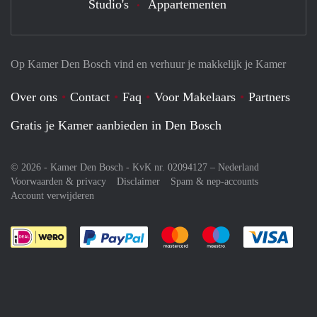
Studio's
Appartementen
Op Kamer Den Bosch vind en verhuur je makkelijk je Kamer
Over ons
Contact
Faq
Voor Makelaars
Partners
Gratis je Kamer aanbieden in Den Bosch
© 2026 - Kamer Den Bosch - KvK nr. 02094127 –
Nederland
Voorwaarden & privacy
Disclaimer
Spam & nep-accounts
Account verwijderen
Je rekent gemakkelijk af met Paypal
Je rekent gemakkelijk af met M
Je rekent gemakkelij
Je re