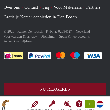
Over ons
Contact
Faq
Voor Makelaars
Partners
Gratis je Kamer aanbieden in Den Bosch
© 2026 - Kamer Den Bosch - KvK nr. 02094127 –
Nederland
Voorwaarden & privacy
Disclaimer
Spam & nep-accounts
Account verwijderen
Je rekent gemakkelijk af met Paypal
Je rekent gemakkelijk af met M
Je rekent gemakkelij
Je re
NU REAGEREN
+
AANMELDEN
INLOGGEN
GEZOCHT
FAQ
KAMER