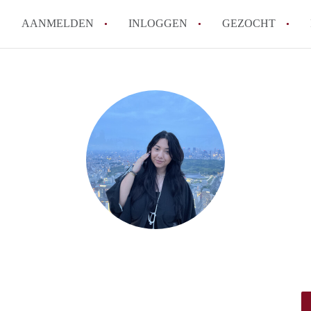
AANMELDEN
INLOGGEN
GEZOCHT
How to translate KamerDenBo
Wat is KamerDenBosch?
Berekent KamerDenBosch make
Wat is de privacyverklaring 
Is KamerDenBosch verantwoord
in Den Bosch?
Alle veelgestelde vragen