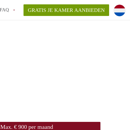
FAQ
GRATIS JE KAMER AANBIEDEN
sch!
laarsvergoeding/bemiddelingsvergoeding?
van KamerDenBosch?
elijk voor de aangeboden Kamer / Kamers
Max. € 900 per maand