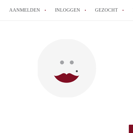
AANMELDEN
INLOGGEN
GEZOCHT
How to translate KamerDenBo
Wat is KamerDenBosch?
Berekent KamerDenBosch make
Wat is de privacyverklaring 
Is KamerDenBosch verantwoord
in Den Bosch?
Alle veelgestelde vragen