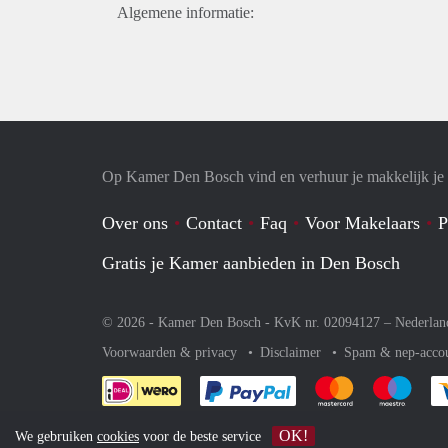
Algemene informatie:
Op Kamer Den Bosch vind en verhuur je makkelijk j
Over ons
Contact
Faq
Voor Makelaars
P
Gratis je Kamer aanbieden in Den Bosch
© 2026 - Kamer Den Bosch - KvK nr. 02094127 –
Nederlan
Voorwaarden & privacy
Disclaimer
Spam & nep-acco
Je rekent gemakkelijk af 
Je rekent gemak
Je rek
OK!
We gebruiken
cookies
voor de beste service