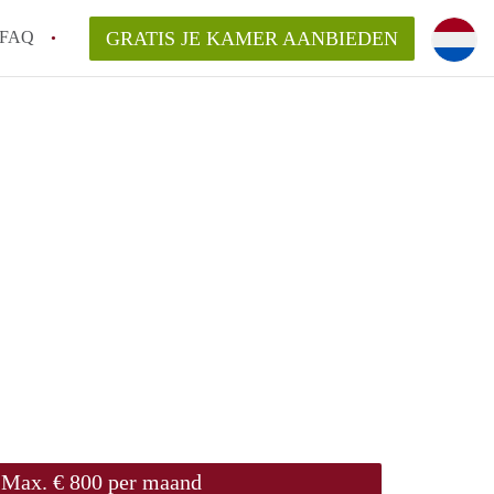
FAQ
GRATIS JE KAMER AANBIEDEN
sch!
laarsvergoeding/bemiddelingsvergoeding?
van KamerDenBosch?
elijk voor de aangeboden Kamer / Kamers
Max. € 800 per maand