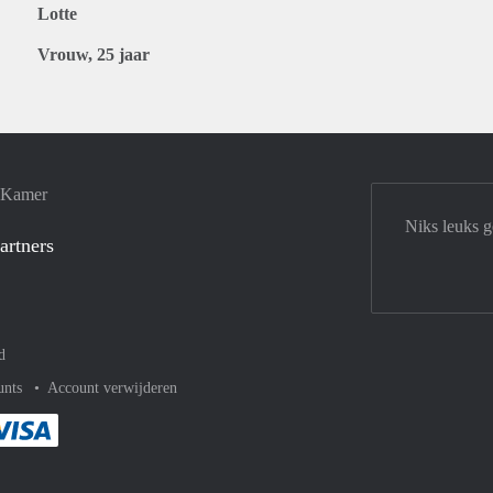
Lotte
Vrouw, 25 jaar
e Kamer
Niks leuks 
artners
d
unts
Account verwijderen
met Paypal
kelijk af met Mastercard
ent gemakkelijk af met Meastro
Je rekent gemakkelijk af met Visa