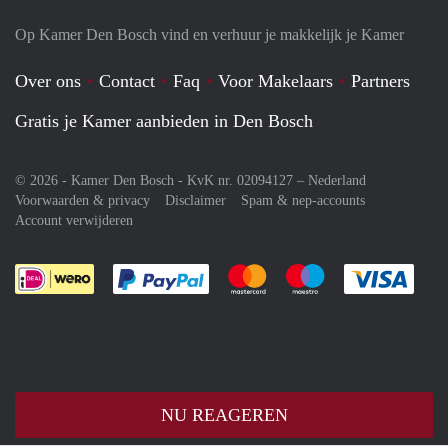
Op Kamer Den Bosch vind en verhuur je makkelijk je Kamer
Over ons
Contact
Faq
Voor Makelaars
Partners
Gratis je Kamer aanbieden in Den Bosch
© 2026 - Kamer Den Bosch - KvK nr. 02094127 –
Nederland
Voorwaarden & privacy
Disclaimer
Spam & nep-accounts
Account verwijderen
Je rekent gemakkelijk af met Paypal
Je rekent gemakkelijk af met M
Je rekent gemakkelij
Je re
NU REAGEREN