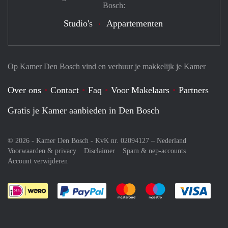
Bosch:
Studio's
Appartementen
Op Kamer Den Bosch vind en verhuur je makkelijk je Kamer
Over ons
Contact
Faq
Voor Makelaars
Partners
Gratis je Kamer aanbieden in Den Bosch
© 2026 - Kamer Den Bosch - KvK nr. 02094127 –
Nederland
Voorwaarden & privacy
Disclaimer
Spam & nep-accounts
Account verwijderen
Je rekent gemakkelijk af met Paypal
Je rekent gemakkelijk af met M
Je rekent gemakkelij
Je re