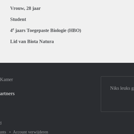
Vrouw, 28 jaar
Student
e
4
jaars Toegepaste Biologie (HBO)
Lid van Biota Natura
e Kamer
Niks leuks 
artners
d
unts
Account verwijderen