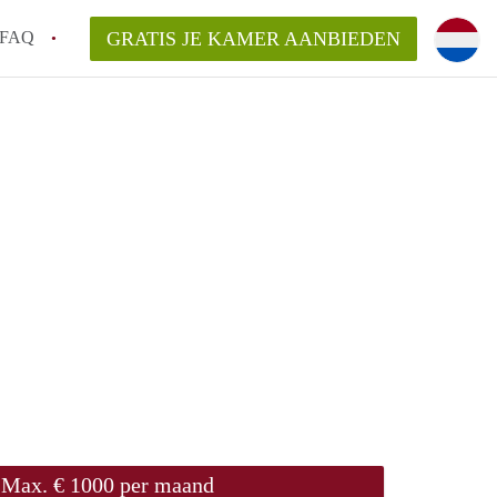
FAQ
GRATIS JE KAMER AANBIEDEN
sch!
laarsvergoeding/bemiddelingsvergoeding?
van KamerDenBosch?
elijk voor de aangeboden Kamer / Kamers
Max. € 1000 per maand