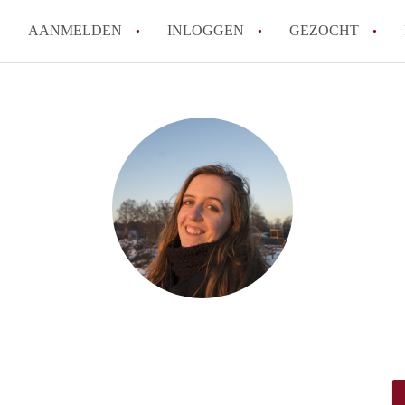
AANMELDEN
INLOGGEN
GEZOCHT
How to translate KamerDenBo
Wat is KamerDenBosch?
Berekent KamerDenBosch make
Wat is de privacyverklaring 
Is KamerDenBosch verantwoord
in Den Bosch?
Alle veelgestelde vragen