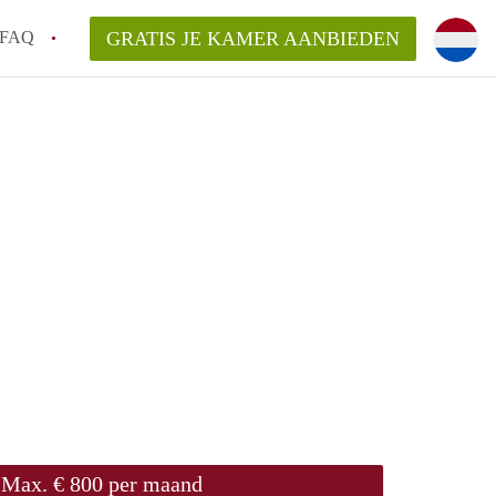
FAQ
GRATIS JE KAMER AANBIEDEN
sch!
laarsvergoeding/bemiddelingsvergoeding?
van KamerDenBosch?
elijk voor de aangeboden Kamer / Kamers
Max. € 800 per maand