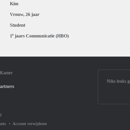
Kim
Vrouw, 26 jaar
Student
e
1
jaars Communicatie (HBO)
e Kamer
Niks leuks 
artners
d
unts
Account verwijderen