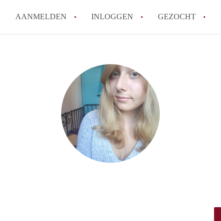
AANMELDEN
INLOGGEN
GEZOCHT
How to translate KamerDenBo
Wat is KamerDenBosch?
Berekent KamerDenBosch make
Wat is de privacyverklaring 
Is KamerDenBosch verantwoord
in Den Bosch?
Alle veelgestelde vragen