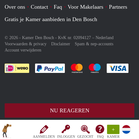
Over ons
Contact
Faq
Voor Makelaars
Partners
Gratis je Kamer aanbieden in Den Bosch
© 2026 - Kamer Den Bosch - KvK nr. 02094127 –
Nederland
Voorwaarden & privacy
Disclaimer
Spam & nep-accounts
Account verwijderen
Je rekent gemakkelijk af met Paypal
Je rekent gemakkelijk af met M
Je rekent gemakkelij
Je re
NU REAGEREN
+
AANMELDEN
INLOGGEN
GEZOCHT
FAQ
KAMER