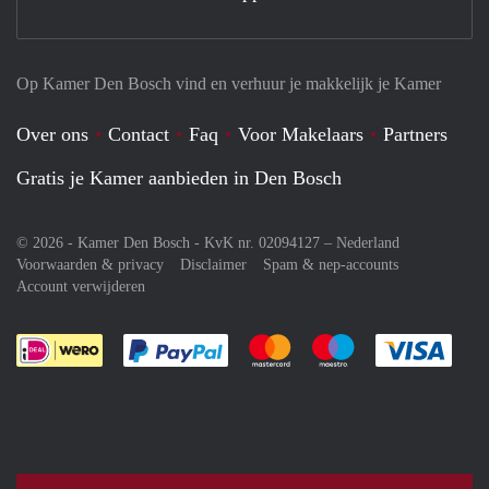
Op Kamer Den Bosch vind en verhuur je makkelijk je Kamer
Over ons
Contact
Faq
Voor Makelaars
Partners
Gratis je Kamer aanbieden in Den Bosch
© 2026 - Kamer Den Bosch - KvK nr. 02094127 –
Nederland
Voorwaarden & privacy
Disclaimer
Spam & nep-accounts
Account verwijderen
Je rekent gemakkelijk af met Paypal
Je rekent gemakkelijk af met M
Je rekent gemakkelij
Je re