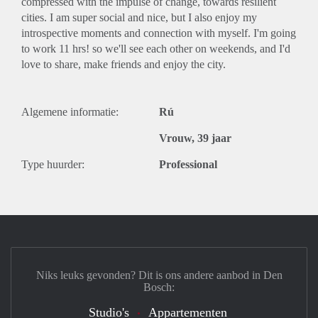
compressed with the impulse of change, towards resilient
cities. I am super social and nice, but I also enjoy my
introspective moments and connection with myself. I'm going
to work 11 hrs! so we'll see each other on weekends, and I'd
love to share, make friends and enjoy the city.
Algemene informatie:
Rú
Vrouw, 39 jaar
Type huurder:
Professional
Niks leuks gevonden? Dit is ons andere aanbod in Den
Bosch:
Studio's
Appartementen