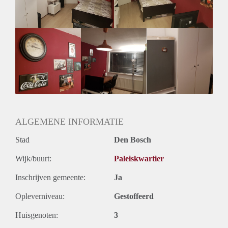
alle mikmak om verder te leven.
Kosten zijn 320 euro per maand incl. gas water licht.
Gemeubileerd kost 20 euro per maand extra.
Wiffi is 11.06 (sterk) per maand extra.
ALGEMENE INFORMATIE
Stad
Den Bosch
Wijk/buurt:
Paleiskwartier
Inschrijven gemeente:
Ja
Opleverniveau:
Gestoffeerd
Huisgenoten:
3