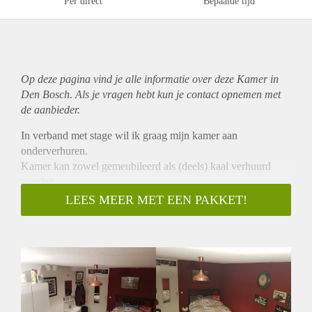
Per direct
Bepaalde tijd
Op deze pagina vind je alle informatie over deze Kamer in
Den Bosch. Als je vragen hebt kun je contact opnemen met
de aanbieder.
In verband met stage wil ik graag mijn kamer aan
onderverhuren.
Kamer kan zowel gemeubileerd als (deels) kaal verhuurd
worden.
Plus punten:
LEES MEER MET EEN PAKKET!
5 min naar Station lopen.
5 min naar de scholen lopen.
10 min lopen naar binnen stad.
Wasmachine en droger gratis aanwezig.
Goed onderhouden douche en keuken. (gedeeld met 3
personen)
Smart TV, bed, matras, bureau, koelkast, vriezer, lampen en