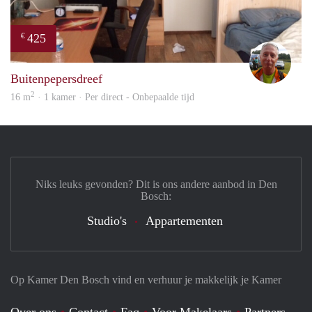
425
€
wim
Buitenpepersdreef
2
16 m
· 1 kamer · Per direct - Onbepaalde tijd
Niks leuks gevonden? Dit is ons andere aanbod in Den
Bosch:
Studio's
Appartementen
Op Kamer Den Bosch vind en verhuur je makkelijk je Kamer
Over ons
Contact
Faq
Voor Makelaars
Partners