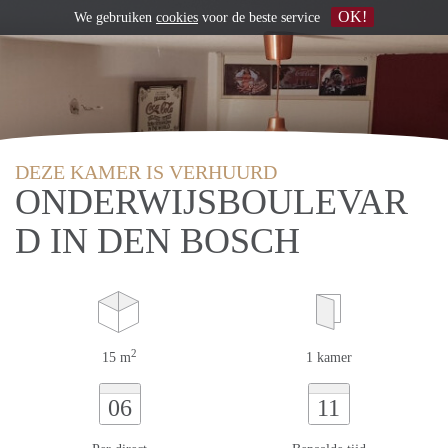
OK!
We gebruiken
cookies
voor de beste service
DEZE KAMER IS VERHUURD
ONDERWIJSBOULEVAR
D IN DEN BOSCH
2
15 m
1 kamer
06
11