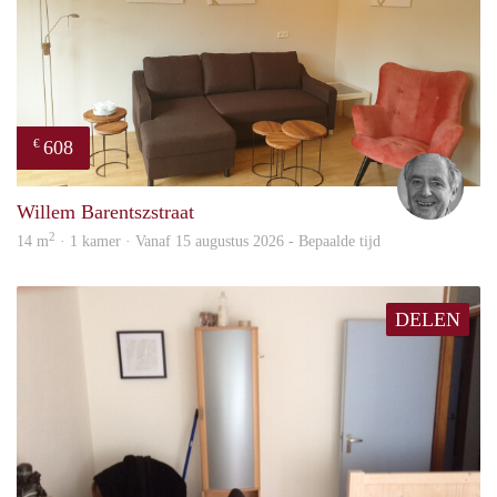
608
€
Jan
Willem Barentszstraat
2
14 m
· 1 kamer · Vanaf 15 augustus 2026 - Bepaalde tijd
DELEN