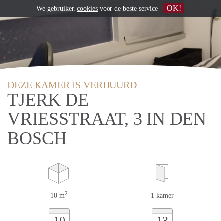
OK!
We gebruiken
cookies
voor de beste service
DEZE KAMER IS VERHUURD
TJERK DE
VRIESSTRAAT, 3 IN DEN
BOSCH
2
10 m
1 kamer
10
13