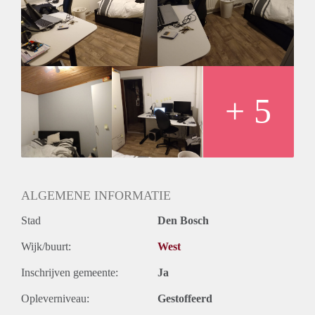
vaatwasser aanwezig.
Parkeerplaatsen zijn gratis beschikbaar bij het huis.
Het bed, bureau en de kast kunnen blijven staan mocht dit
wenselijk zijn!
+ 5
ALGEMENE INFORMATIE
Stad
Den Bosch
Wijk/buurt:
West
Inschrijven gemeente:
Ja
Opleverniveau:
Gestoffeerd