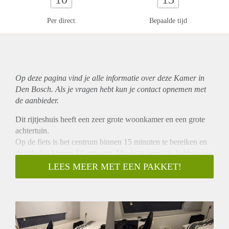
Per direct
Bepaalde tijd
Op deze pagina vind je alle informatie over deze Kamer in
Den Bosch. Als je vragen hebt kun je contact opnemen met
de aanbieder.
Dit rijtjeshuis heeft een zeer grote woonkamer en een grote
achtertuin.
Op de fiets is het centrum binnen 15 minuten te bereiken en
de scholen binnen 10 minuten. Mocht je geen zin hebben om
te fietsen is er een straat verderop een bushalte.
LEES MEER MET EEN PAKKET!
Het huishouden bestaat uit twee huisgenoten en een
eigenwijze kat.
De huisgenoten zijn sociaal en als er behoefte is aan samen
eten is dit mogelijk. Mocht je een hekel hebben aan
vaatwassen dan kan je je hart ophalen want er is een