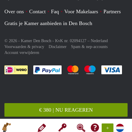
Over ons
Contact
Faq
Voor Makelaars
Partners
Gratis je Kamer aanbieden in Den Bosch
© 2026 - Kamer Den Bosch - KvK nr. 02094127 –
Nederland
Voorwaarden & privacy
Disclaimer
Spam & nep-accounts
Account verwijderen
Je rekent gemakkelijk af met Paypal
Je rekent gemakkelijk af met M
Je rekent gemakkelij
Je re
€ 380 | NU REAGEREN
+