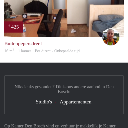
425
€
wim
Buitenpepersdreef
2
16 m
· 1 kamer · Per direct - Onbepaalde tijd
Niks leuks gevonden? Dit is ons andere aanbod in Den
Bosch:
Studio's
Appartementen
Op Kamer Den Bosch vind en verhuur je makkelijk je Kamer