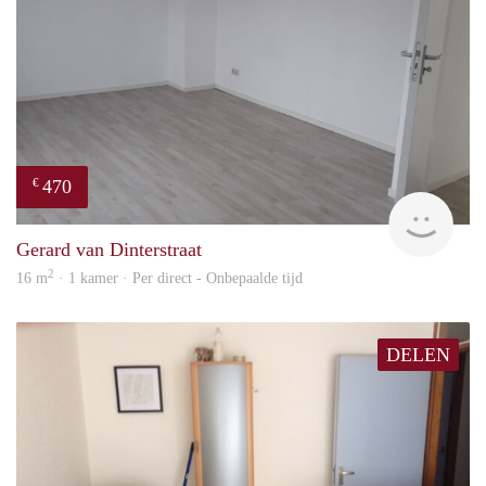
470
€
Alisj
Gerard van Dinterstraat
2
16 m
· 1 kamer · Per direct - Onbepaalde tijd
DELEN