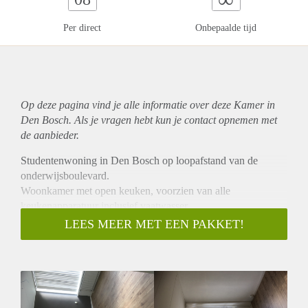
Per direct
Onbepaalde tijd
Op deze pagina vind je alle informatie over deze Kamer in
Den Bosch. Als je vragen hebt kun je contact opnemen met
de aanbieder.
Studentenwoning in Den Bosch op loopafstand van de
onderwijsboulevard.
Woonkamer met open keuken, voorzien van alle
keukenapparatuur inclusief vaatwasser.
2x losse toiletten, 1x bgg en 1x 1e verdieping. Badkamer
LEES MEER MET EEN PAKKET!
voorzien van wastafel en douche.
Op de bgg is een wasmachine aansluiting in de kelderkast
aanwezig.
Gezamenlijke tuin met berging en toegang achterom. Gratis
parkeren voor de deur.