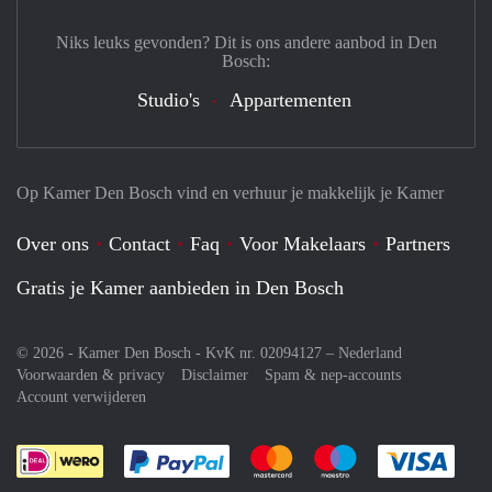
Niks leuks gevonden? Dit is ons andere aanbod in Den
Bosch:
Studio's
Appartementen
Op Kamer Den Bosch vind en verhuur je makkelijk je Kamer
Over ons
Contact
Faq
Voor Makelaars
Partners
Gratis je Kamer aanbieden in Den Bosch
© 2026 - Kamer Den Bosch - KvK nr. 02094127 –
Nederland
Voorwaarden & privacy
Disclaimer
Spam & nep-accounts
Account verwijderen
Je rekent gemakkelijk af met Paypal
Je rekent gemakkelijk af met M
Je rekent gemakkelij
Je re