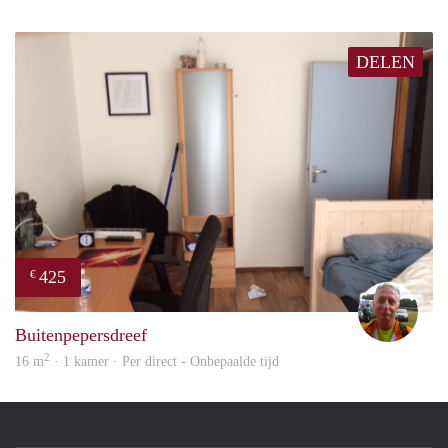
DELEN
425
€
wim
Buitenpepersdreef
2
16 m
· 1 kamer · Per direct - Onbepaalde tijd