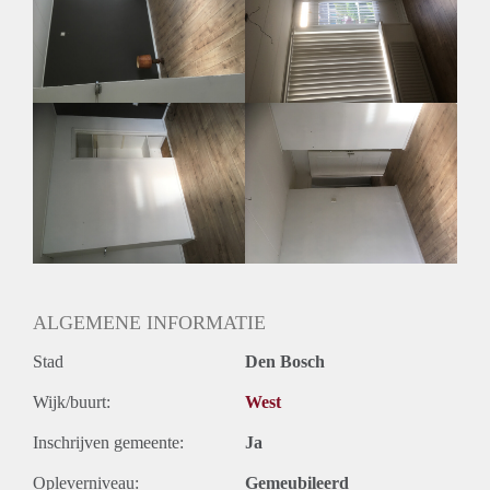
1e kamer is reeds verhuurd;
2e kamer ca. 13m2, voorzien van een inbouwkast en heeft
toegang tot gedeeld balkon;
3e kamer ca. 9m2, voorzien van wastafel en heeft toegang tot
gedeeld balkon.
4e kamer is reeds verhuurd.
Kamers zijn gestoffeerd. Woonkamer en keuken zijn reeds
ingericht
Per direct beschikbaar.
Huurtermijn is per jaar en per jaar te verlengen.
ALGEMENE INFORMATIE
Stad
Den Bosch
Wijk/buurt:
West
Inschrijven gemeente:
Ja
Opleverniveau:
Gemeubileerd