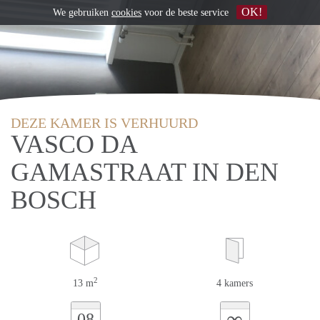
OK!
We gebruiken
cookies
voor de beste service
DEZE KAMER IS VERHUURD
VASCO DA
GAMASTRAAT IN DEN
BOSCH
2
13 m
4 kamers
∞
08