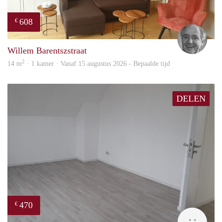
608
€
Jan
Willem Barentszstraat
2
14 m
· 1 kamer · Vanaf 15 augustus 2026 - Bepaalde tijd
DELEN
470
€
Alisj