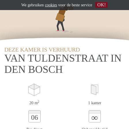
OK!
We gebruiken
cookies
voor de beste service
DEZE KAMER IS VERHUURD
VAN TULDENSTRAAT IN
DEN BOSCH
2
20 m
1 kamer
∞
06