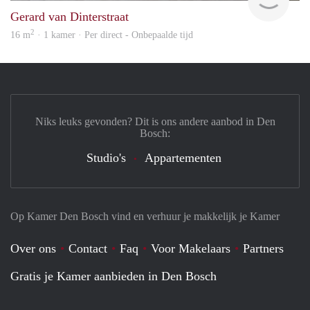
Gerard van Dinterstraat
2
16 m
· 1 kamer · Per direct - Onbepaalde tijd
Niks leuks gevonden? Dit is ons andere aanbod in Den
Bosch:
Studio's
Appartementen
Op Kamer Den Bosch vind en verhuur je makkelijk je Kamer
Over ons
Contact
Faq
Voor Makelaars
Partners
Gratis je Kamer aanbieden in Den Bosch