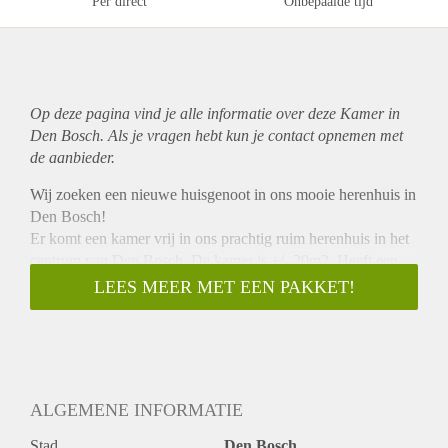
Per direct
Onbepaalde tijd
Op deze pagina vind je alle informatie over deze Kamer in
Den Bosch. Als je vragen hebt kun je contact opnemen met
de aanbieder.
Wij zoeken een nieuwe huisgenoot in ons mooie herenhuis in
Den Bosch!
Er komt een kamer vrij in ons prachtig ruim herenhuis in het
centrum van Den Bosch. De kamer is +/- 20m2. Heeft een
hoog plafond met ornamenten, ingebouwde 2-persoons
LEES MEER MET EEN PAKKET!
hoogslaper en een inbouwkast. Het huis zelf heeft ook nog
eens een stadstuin en een dakterras (met zon). De huur is
€323,- p/mnd (incl. g/w/e, internet en schoonmaakster).
Wij zijn een woonvereniging en wonen met 9
mannen/vrouwen in huis. Het merendeel van de bewoners is
ALGEMENE INFORMATIE
werkende, een aantal studerend. De leeftijd varieert van 23
jaar t/m 34 jaar. We streven niet de sfeer van een
Stad
Den Bosch