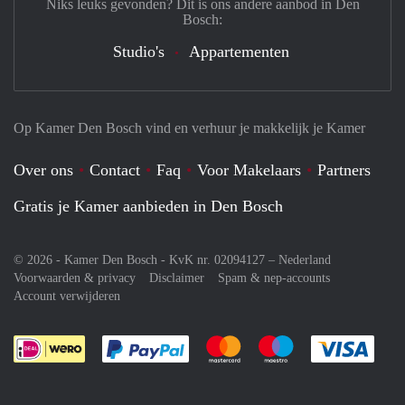
Niks leuks gevonden? Dit is ons andere aanbod in Den
Bosch:
Studio's
Appartementen
Op Kamer Den Bosch vind en verhuur je makkelijk je Kamer
Over ons
Contact
Faq
Voor Makelaars
Partners
Gratis je Kamer aanbieden in Den Bosch
© 2026 - Kamer Den Bosch - KvK nr. 02094127 –
Nederland
Voorwaarden & privacy
Disclaimer
Spam & nep-accounts
Account verwijderen
Je rekent gemakkelijk af met Paypal
Je rekent gemakkelijk af met M
Je rekent gemakkelij
Je re