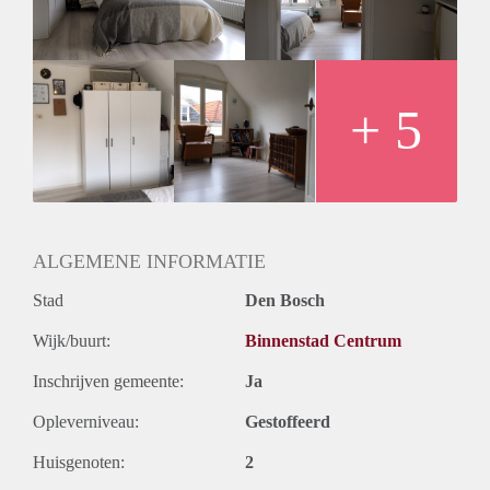
-een dakterras met bbq
-een riante badkamer met bad
-een hal waar je je fiets binnen kan stallen
Wie zoeken wij?
Een opgewekte, werkende dame van minimaal 24 jaar die het
+ 5
leuk vindt om op z'n tijd samen te koken en borrelen. Je kan
je ook prima alleen vermaken en liever rook je niet.
Klinkt dit als jouw droompaleis en zie je het wel zitten met
ons samen te wonen? Stuur dan een berichtje.
Ciao!
ALGEMENE INFORMATIE
Stad
Den Bosch
Wijk/buurt:
Binnenstad Centrum
Inschrijven gemeente:
Ja
Opleverniveau:
Gestoffeerd
Huisgenoten:
2