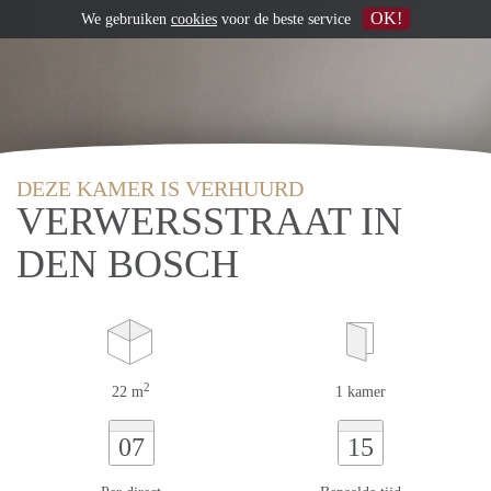
OK!
We gebruiken
cookies
voor de beste service
DEZE KAMER IS VERHUURD
VERWERSSTRAAT IN
DEN BOSCH
2
22 m
1 kamer
07
15