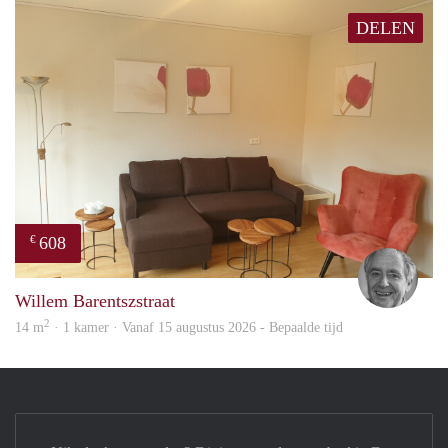
DELEN
608
€
Jan
Willem Barentszstraat
2
14 m
· 1 kamer · Vanaf 15 augustus 2026 - Bepaalde tijd