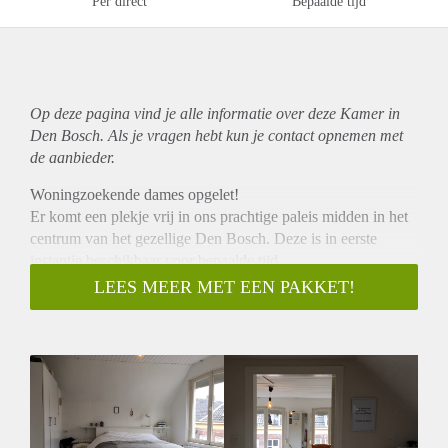
Per direct
Bepaalde tijd
Op deze pagina vind je alle informatie over deze Kamer in
Den Bosch. Als je vragen hebt kun je contact opnemen met
de aanbieder.
Woningzoekende dames opgelet!
Er komt een plekje vrij in ons prachtige paleis midden in het
centrum van het gezellige Den Bosch. Deze is in eerste
instantie beschikbaar voor bepaalde tijd.
Wat hebben wij in de aanbieding?
LEES MEER MET EEN PAKKET!
-Een geweldige kamer (+/-22m2) in hartje Den Bosch met
wastafel, inclusief kast en bedonderstel voor 500 euro
inclusief gas / water / licht / internet per maand.
-een mega groot appartement op een super locatie
(Verwersstraat) met een heerlijke woonkamer en
woonkeuken
-Sanne en Marlous, 2 super leuke huisgenoten