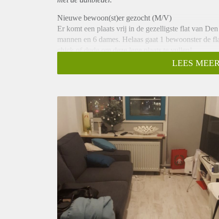
Nieuwe bewoon(st)er gezocht (M/V)
Er komt een plaats vrij in de gezelligste flat van 
mannen en 6 dames. Helaas gaat 1 bewoonster de flat
chick of dude om deze lege plaats te vullen!
WAT KRIJG JE?!
LEES MEER
Voor €353,- krijg je 2 kamers van ieder 10m2, (zoals
woonkamer met ruim balkon, eetruimte, bierpongtaf
keuken met vaatwasser. Daarnaast hebben we ook 
De flat bevindt zich aan de Zuid Willemsvaart, acht
Bij interesse graag aanmelden via privé bericht met k
De datum van de kijkavond wordt nog bekend gema
Liefs!