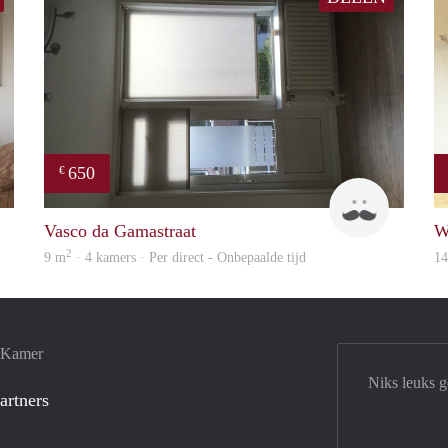
650
€
Leendert
Studenten
Vasco da Gamastraat
W
2
9 m
· 4 kamers · Per direct - Onbepaalde tijd
1
e Kamer
Niks leuks 
artners