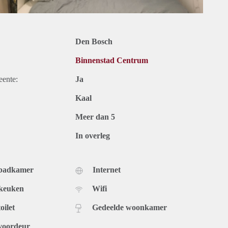
Den Bosch
Binnenstad Centrum
eente:
Ja
Kaal
Meer dan 5
In overleg
 badkamer
Internet
 keuken
Wifi
oilet
Gedeelde woonkamer
voordeur