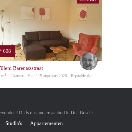
608
€
woning
Jan
illem Barentszstraat
2
4 m
· 1 kamer · Vanaf 15 augustus 2026 - Bepaalde tijd
gevonden? Dit is ons andere aanbod in Den Bosch:
Studio's
Appartementen