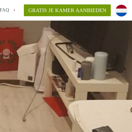
FAQ
GRATIS JE KAMER AANBIEDEN
sch!
laarsvergoeding/bemiddelingsvergoeding?
van KamerDenBosch?
elijk voor de aangeboden Kamer / Kamers