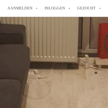
AANMELDEN
INLOGGEN
GEZOCHT
How to translate KamerDenBo
Wat is KamerDenBosch?
Berekent KamerDenBosch make
Wat is de privacyverklaring 
Is KamerDenBosch verantwoord
in Den Bosch?
Alle veelgestelde vragen