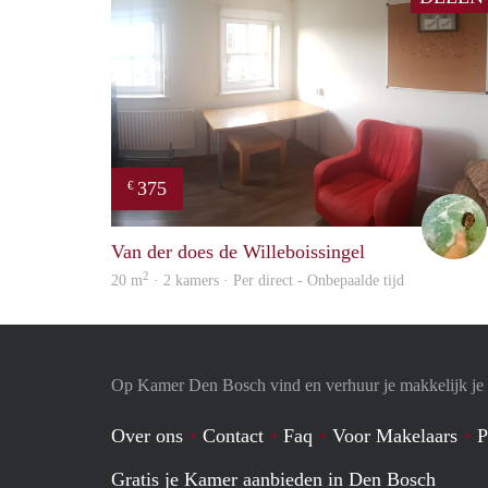
375
€
Van der does de Willeboissingel
2
20 m
· 2 kamers · Per direct - Onbepaalde tijd
Op Kamer Den Bosch vind en verhuur je makkelijk j
Over ons
Contact
Faq
Voor Makelaars
P
Gratis je Kamer aanbieden in Den Bosch