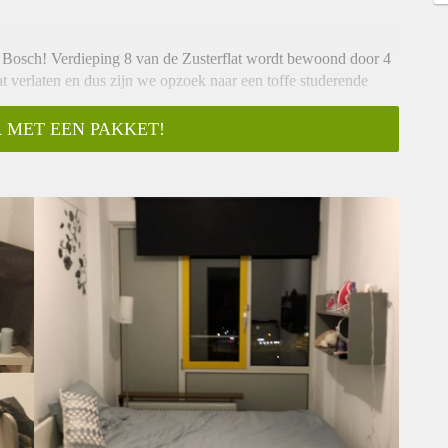
Den Bosch! Verdieping 8 van de Zusterflat wordt bewoond door 4
 verlaten en dus zijn we opzoek naar een toffe studerende
 MET EEN PAKKET!
 op de foto’s) beide met wastafel & inbouwkast, je deelt de
el, 2 wc's, 3 badkamers waarvan een met bad, en een ruime
een wasmachine.
er de Arena. (Zuid willemsvaart 95)
orte info over jezelf!
akt.